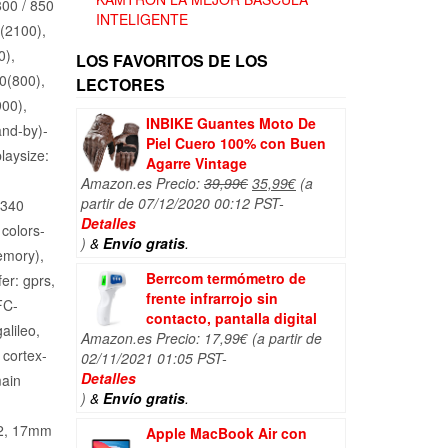
.
193,04€.
800 / 850
INTELIGENTE
1(2100),
0),
LOS FAVORITOS DE LOS
0(800),
LECTORES
900),
INBIKE Guantes Moto De
and-by)-
Piel Cuero 100% con Buen
laysize:
Agarre Vintage
El
El
Amazon.es Precio:
39,99
€
35,99
€
(a
precio
precio
partir de 07/12/2020 00:12 PST-
2340
original
actual
Detalles
colors-
era:
es:
)
&
Envío gratis
.
emory),
39,99€.
35,99€.
Berrcom termómetro de
er: gprs,
frente infrarrojo sin
FC-
contacto, pantalla digital
alileo,
Amazon.es Precio:
17,99
€
(a partir de
 cortex-
02/11/2021 01:05 PST-
Detalles
main
)
&
Envío gratis
.
2.2, 17mm
Apple MacBook Air con