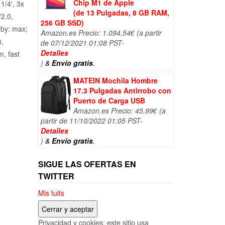
Chip M1 de Apple
1/4′, 3x
(de 13 Pulgadas, 8 GB RAM,
/2.0,
256 GB SSD)
-by: max;
Amazon.es Precio:
1.094,54
€
(a partir
),
de 07/12/2021 01:08 PST-
Detalles
m, fast
)
&
Envío gratis
.
MATEIN Mochila Hombre
17.3 Pulgadas Antirrobo con
Puerto de Carga USB
Amazon.es Precio:
45,99
€
(a
partir de 11/10/2022 01:05 PST-
Detalles
)
&
Envío gratis
.
SIGUE LAS OFERTAS EN
TWITTER
Mis tuits
Privacidad y cookies: este sitio usa