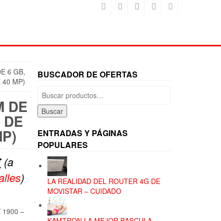
E 6 GB,
BUSCADOR DE OFERTAS
 40 MP)
Buscar
por:
M DE
Buscar
 DE
MP)
ENTRADAS Y PÁGINAS
POPULARES
El
€
(a
precio
alles
)
LA REALIDAD DEL ROUTER 4G DE
actual
MOVISTAR – CUIDADO
es:
/ 1900 –
KAMTRON LA MEJOR BASCULA