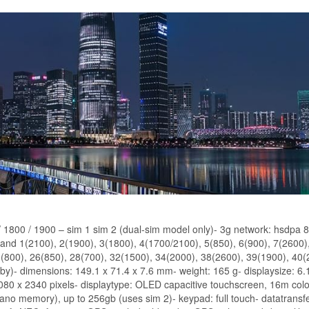
1800 / 1900 – sim 1 sim 2 (dual-sim model only)- 3g network: hsdpa 8
band 1(2100), 2(1900), 3(1800), 4(1700/2100), 5(850), 6(900), 7(2600)
0(800), 26(850), 28(700), 32(1500), 34(2000), 38(2600), 39(1900), 40(
by)- dimensions: 149.1 x 71.4 x 7.6 mm- weight: 165 g- displaysize: 6.1
080 x 2340 pixels- displaytype: OLED capacitive touchscreen, 16m colo
ano memory), up to 256gb (uses sim 2)- keypad: full touch- datatransfe