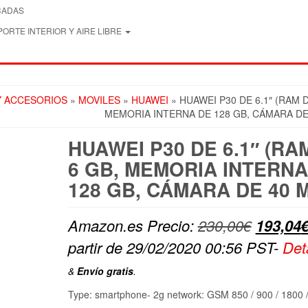
CADAS
ORTE INTERIOR Y AIRE LIBRE
Y ACCESORIOS
»
MOVILES
»
HUAWEI
» HUAWEI P30 DE 6.1″ (RAM D
MEMORIA INTERNA DE 128 GB, CÁMARA DE
HUAWEI P30 DE 6.1″ (RA
6 GB, MEMORIA INTERNA
128 GB, CÁMARA DE 40 
El
Amazon.es Precio:
230,00
€
193,04
precio
partir de 29/02/2020 00:56 PST-
Det
original
&
Envío gratis
.
era:
Type: smartphone- 2g network: GSM 850 / 900 / 1800 