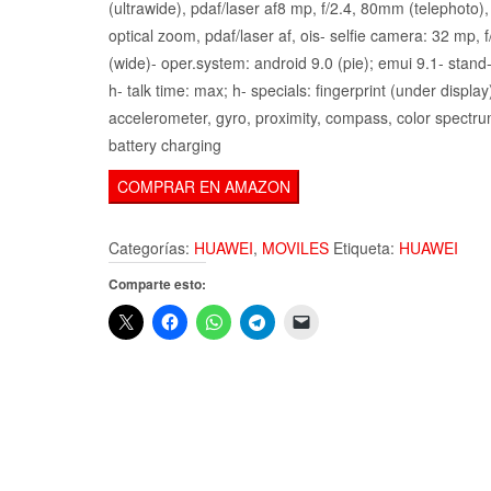
(ultrawide), pdaf/laser af8 mp, f/2.4, 80mm (telephoto), 
optical zoom, pdaf/laser af, ois- selfie camera: 32 mp, f
(wide)- oper.system: android 9.0 (pie); emui 9.1- stand
h- talk time: max; h- specials: fingerprint (under display
accelerometer, gyro, proximity, compass, color spectru
battery charging
COMPRAR EN AMAZON
Categorías:
HUAWEI
,
MOVILES
Etiqueta:
HUAWEI
Comparte esto: