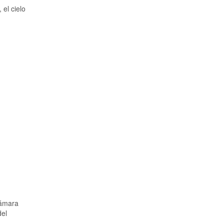
 el cielo
cámara
del