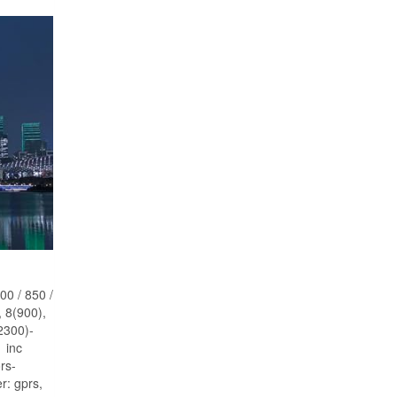
00 / 850 /
, 8(900),
2300)-
 inc
rs-
r: gprs,