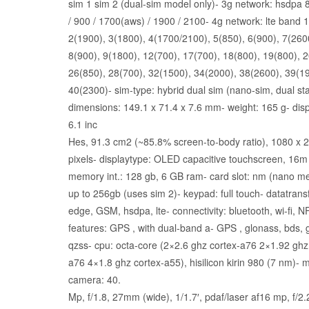
230,00€
sim 1 sim 2 (dual-sim model only)- 3g network: hsdpa 
/ 900 / 1700(aws) / 1900 / 2100- 4g network: lte band 
2(1900), 3(1800), 4(1700/2100), 5(850), 6(900), 7(260
8(900), 9(1800), 12(700), 17(700), 18(800), 19(800), 2
26(850), 28(700), 32(1500), 34(2000), 38(2600), 39(1
40(2300)- sim-type: hybrid dual sim (nano-sim, dual st
dimensions: 149.1 x 71.4 x 7.6 mm- weight: 165 g- disp
6.1 inc
Hes, 91.3 cm2 (~85.8% screen-to-body ratio), 1080 x 
pixels- displaytype: OLED capacitive touchscreen, 16m 
memory int.: 128 gb, 6 GB ram- card slot: nm (nano m
up to 256gb (uses sim 2)- keypad: full touch- datatransf
edge, GSM, hsdpa, lte- connectivity: bluetooth, wi-fi, N
features: GPS , with dual-band a- GPS , glonass, bds, g
qzss- cpu: octa-core (2×2.6 ghz cortex-a76 2×1.92 ghz
a76 4×1.8 ghz cortex-a55), hisilicon kirin 980 (7 nm)- 
camera: 40.
Mp, f/1.8, 27mm (wide), 1/1.7′, pdaf/laser af16 mp, f/