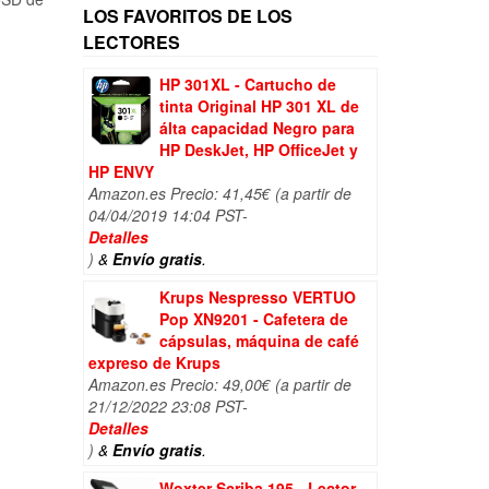
LOS FAVORITOS DE LOS
LECTORES
HP 301XL - Cartucho de
tinta Original HP 301 XL de
álta capacidad Negro para
HP DeskJet, HP OfficeJet y
HP ENVY
Amazon.es Precio:
41,45
€
(a partir de
04/04/2019 14:04 PST-
Detalles
)
&
Envío gratis
.
Krups Nespresso VERTUO
Pop XN9201 - Cafetera de
cápsulas, máquina de café
expreso de Krups
Amazon.es Precio:
49,00
€
(a partir de
21/12/2022 23:08 PST-
Detalles
)
&
Envío gratis
.
Woxter Scriba 195 - Lector