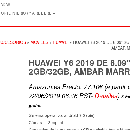
CADAS
ORTE INTERIOR Y AIRE LIBRE
 ACCESORIOS
»
MOVILES
»
HUAWEI
» HUAWEI Y6 2019 DE 6.09″ 2G
AMBAR 
HUAWEI Y6 2019 DE 6.09
2GB/32GB, AMBAR MAR
Amazon.es Precio:
77,10
€
(a partir 
22/06/2019 06:46 PST-
Detalles
)
&
En
gratis
.
Sistema operativo: android 9.0 (pie)
Cámara: 13 mp, af
Capacidad de la memoria 32 GB ampliable hasta Micr