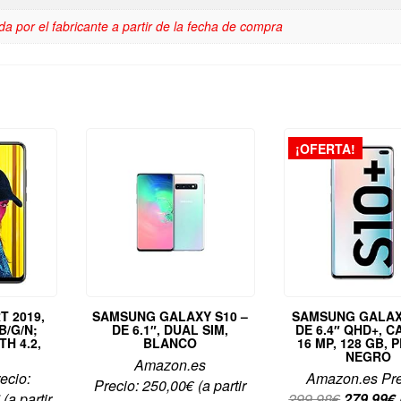
a por el fabricante a partir de la fecha de compra
¡OFERTA!
T 2019,
SAMSUNG GALAXY S10 –
SAMSUNG GALAX
/B/G/N;
DE 6.1″, DUAL SIM,
DE 6.4″ QHD+, 
H 4.2,
BLANCO
16 MP, 128 GB, 
NEGRO
Amazon.es
ecio:
Amazon.es Pre
Precio:
250,00
€
(a partir
El
El
€
(a partir
299,98
€
279,99
€