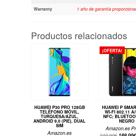
Warranty
1 año de garantía proporcionad
Productos relacionados
¡OFERTA!
HUAWEI P30 PRO 128GB
HUAWEI P SMAR
TELÉFONO MÓVIL,
WI-FI 802.11 A
TURQUESA/AZUL,
NFC; BLUETOOT
ANDROID 9.0 (PIE), DUAL
NEGRO
SIM
Amazon.es Pr
Amazon.es
El
249,90
€
189,00