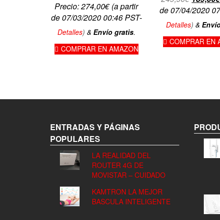
Precio:
274,00
€
(a partir
precio
de 07/04/2020 0
de 07/03/2020 00:46 PST-
original
Detalles
)
&
Envío
era:
Detalles
)
&
Envío gratis
.
COMPRAR EN 
249,90€
COMPRAR EN AMAZON
ENTRADAS Y PÁGINAS
PRODU
POPULARES
LA REALIDAD DEL
ROUTER 4G DE
MOVISTAR – CUIDADO
KAMTRON LA MEJOR
BASCULA INTELIGENTE