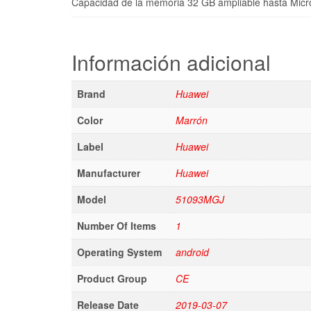
Capacidad de la memoria 32 GB ampliable hasta Mic
Información adicional
Brand
Huawei
Color
Marrón
Label
Huawei
Manufacturer
Huawei
Model
51093MGJ
Number Of Items
1
Operating System
android
Product Group
CE
Release Date
2019-03-07