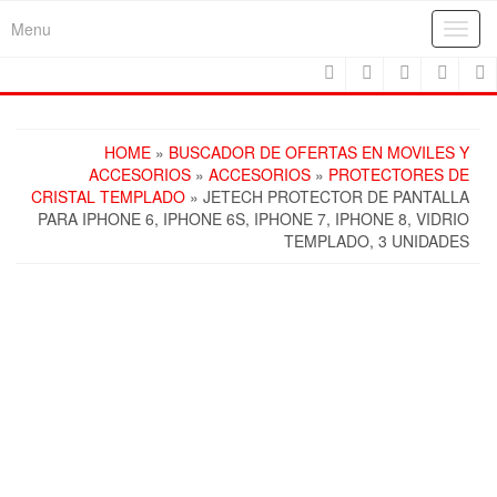
Skip
Menu
Toggl
to
navig
the
content
HOME
»
BUSCADOR DE OFERTAS EN MOVILES Y
ACCESORIOS
»
ACCESORIOS
»
PROTECTORES DE
CRISTAL TEMPLADO
» JETECH PROTECTOR DE PANTALLA
PARA IPHONE 6, IPHONE 6S, IPHONE 7, IPHONE 8, VIDRIO
TEMPLADO, 3 UNIDADES