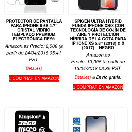
PROTECTOR DE PANTALLA
SPIGEN ULTRA HYBRID
PARA IPHONE 6 6S 4.7″
FUNDA IPHONE XS/X CON
CRISTAL VIDRIO
TECNOLOGÍA DE COJÍN DE
TEMPLADO PREMIUM,
AIRE Y PROTECCIÓN
ELECTRÓNICA REY®
HÍBRIDA DE LA GOTA PARA
IPHONE XS 5.8″ (2018) & X
Amazon.es Precio:
2,50
€
(a
(2017) – NEGRO
partir de 24/04/2018 05:41
Amazon.es
PST-
Precio:
13,99
€
(a partir de
13/04/2018 03:35 PST-
Detalles
)
Detalles
)
&
Envío gratis
.
COMPRAR EN AMAZON
COMPRAR EN AMAZON