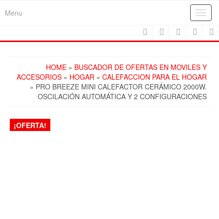
Skip
Menu
Toggl
to
navig
the
content
HOME
»
BUSCADOR DE OFERTAS EN MOVILES Y
ACCESORIOS
»
HOGAR
»
CALEFACCION PARA EL HOGAR
» PRO BREEZE MINI CALEFACTOR CERÁMICO 2000W.
OSCILACIÓN AUTOMÁTICA Y 2 CONFIGURACIONES
¡OFERTA!