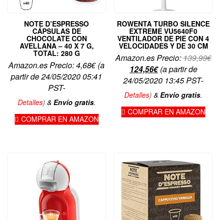
NOTE D’ESPRESSO
ROWENTA TURBO SILENCE
CÁPSULAS DE
EXTREME VU5640F0
CHOCOLATE CON
VENTILADOR DE PIE CON 4
AVELLANA – 40 X 7 G,
VELOCIDADES Y DE 30 CM
TOTAL: 280 G
El
Amazon.es Precio:
139,99
€
Amazon.es Precio:
4,68
€
(a
El
pr
124,56
€
(a partir de
partir de 24/05/2020 05:41
precio
or
24/05/2020 13:45 PST-
PST-
actual
er
Detalles
)
&
Envío gratis
.
es:
13
Detalles
)
&
Envío gratis
.
COMPRAR EN AMAZON
124,56€.
COMPRAR EN AMAZON