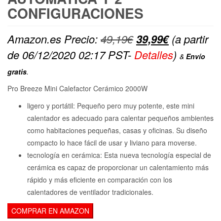
CONFIGURACIONES
El
El
Amazon.es Precio:
49,19
€
39,99
€
(a partir
precio
precio
de 06/12/2020 02:17 PST-
Detalles
)
&
Envío
original
actual
gratis
.
era:
es:
Pro Breeze Mini Calefactor Cerámico 2000W
49,19€.
39,99€.
ligero y portátil: Pequeño pero muy potente, este mini
calentador es adecuado para calentar pequeños ambientes
como habitaciones pequeñas, casas y oficinas. Su diseño
compacto lo hace fácil de usar y liviano para moverse.
tecnología en cerámica: Esta nueva tecnología especial de
cerámica es capaz de proporcionar un calentamiento más
rápido y más eficiente en comparación con los
calentadores de ventilador tradicionales.
COMPRAR EN AMAZON