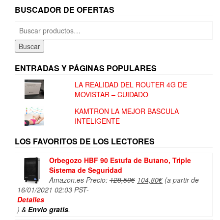
BUSCADOR DE OFERTAS
Buscar
por:
Buscar
ENTRADAS Y PÁGINAS POPULARES
LA REALIDAD DEL ROUTER 4G DE
MOVISTAR – CUIDADO
KAMTRON LA MEJOR BASCULA
INTELIGENTE
LOS FAVORITOS DE LOS LECTORES
Orbegozo HBF 90 Estufa de Butano, Triple
Sistema de Seguridad
El
El
Amazon.es Precio:
128,50
€
104,80
€
(a partir de
precio
precio
16/01/2021 02:03 PST-
original
actual
Detalles
era:
es:
)
&
Envío gratis
.
128,50€.
104,80€.