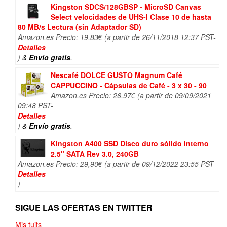
Kingston SDCS/128GBSP - MicroSD Canvas
Select velocidades de UHS-I Clase 10 de hasta
80 MB/s Lectura (sin Adaptador SD)
Amazon.es Precio:
19,83
€
(a partir de 26/11/2018 12:37 PST-
Detalles
)
&
Envío gratis
.
Nescafé DOLCE GUSTO Magnum Café
CAPPUCCINO - Cápsulas de Café - 3 x 30 - 90
Amazon.es Precio:
26,97
€
(a partir de 09/09/2021
09:48 PST-
Detalles
)
&
Envío gratis
.
Kingston A400 SSD Disco duro sólido interno
2.5" SATA Rev 3.0, 240GB
Amazon.es Precio:
29,90
€
(a partir de 09/12/2022 23:55 PST-
Detalles
)
SIGUE LAS OFERTAS EN TWITTER
Mis tuits