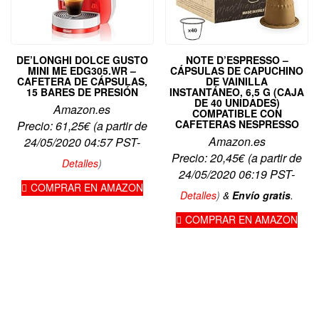
DE’LONGHI DOLCE GUSTO
NOTE D’ESPRESSO –
MINI ME EDG305.WR –
CÁPSULAS DE CAPUCHINO
CAFETERA DE CÁPSULAS,
DE VAINILLA
15 BARES DE PRESIÓN
INSTANTÁNEO, 6,5 G (CAJA
DE 40 UNIDADES)
Amazon.es
COMPATIBLE CON
CAFETERAS NESPRESSO
Precio:
61,25
€
(a partir de
Amazon.es
24/05/2020 04:57 PST-
Precio:
20,45
€
(a partir de
Detalles
)
24/05/2020 06:19 PST-
COMPRAR EN AMAZON
Detalles
)
&
Envío gratis
.
COMPRAR EN AMAZON