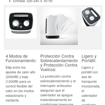
Entrada: 220-240 V, 50 Hz
4 Modos de
Protección Contra
Ligero y
Funcionamiento:
Sobrecalentamiento
Portátil:
y Protección Contra
Elija entre los
Ligero y
Vuelcos:
ajustes de calor alto
portátil con
La protección contra
(2000W) y bajo
asa de
sobrecalentamiento y el
(1200W) para un
transporte
interruptor antivuelco
control flexible del
incorporada,
aseguran que el
calor en los modos
el
calentador se apague
estacionario y
calentador
instantáneamente en
oscilante.
de
condiciones inseguras
ventilador