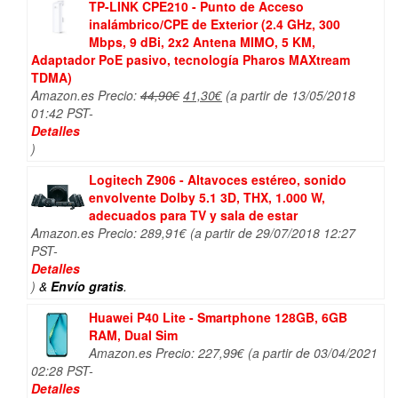
TP-LINK CPE210 - Punto de Acceso
inalámbrico/CPE de Exterior (2.4 GHz, 300
Mbps, 9 dBi, 2x2 Antena MIMO, 5 KM,
Adaptador PoE pasivo, tecnología Pharos MAXtream
TDMA)
El
El
Amazon.es Precio:
44,90
€
41,30
€
(a partir de 13/05/2018
precio
precio
01:42 PST-
original
actual
Detalles
era:
es:
)
44,90€.
41,30€.
Logitech Z906 - Altavoces estéreo, sonido
envolvente Dolby 5.1 3D, THX, 1.000 W,
adecuados para TV y sala de estar
Amazon.es Precio:
289,91
€
(a partir de 29/07/2018 12:27
PST-
Detalles
)
&
Envío gratis
.
Huawei P40 Lite - Smartphone 128GB, 6GB
RAM, Dual Sim
Amazon.es Precio:
227,99
€
(a partir de 03/04/2021
02:28 PST-
Detalles