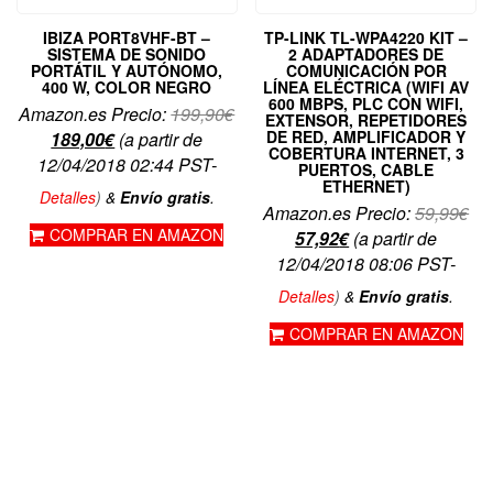
IBIZA PORT8VHF-BT –
TP-LINK TL-WPA4220 KIT –
SISTEMA DE SONIDO
2 ADAPTADORES DE
PORTÁTIL Y AUTÓNOMO,
COMUNICACIÓN POR
400 W, COLOR NEGRO
LÍNEA ELÉCTRICA (WIFI AV
600 MBPS, PLC CON WIFI,
El
Amazon.es Precio:
199,90
€
EXTENSOR, REPETIDORES
El
precio
DE RED, AMPLIFICADOR Y
189,00
€
(a partir de
COBERTURA INTERNET, 3
precio
original
12/04/2018 02:44 PST-
PUERTOS, CABLE
ETHERNET)
actual
era:
Detalles
)
&
Envío gratis
.
El
Amazon.es Precio:
59,99
€
es:
199,90€.
COMPRAR EN AMAZON
El
pre
57,92
€
(a partir de
189,00€.
precio
ori
12/04/2018 08:06 PST-
actual
era
Detalles
)
&
Envío gratis
.
es:
59,
COMPRAR EN AMAZON
57,92€.