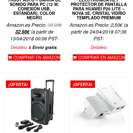
SONIDO PARA PC (12 W,
PROTECTOR DE PANTALLA
CONEXIÓN USB,
PARA HUAWEI P20 LITE –
ESTÁNDAR), COLOR
NOVA 3E, CRISTAL VIDRIO
NEGRO
TEMPLADO PREMIUM
El
Amazon.es Precio:
39,99
€
Amazon.es Precio:
2,50
€
(a
El
precio
32,98
€
(a partir de
partir de 24/04/2018 07:36
precio
original
13/04/2018 00:06 PST-
PST-
actual
era:
Detalles
)
&
Envío gratis
.
Detalles
)
es:
39,99€.
COMPRAR EN AMAZON
COMPRAR EN AMAZON
32,98€.
¡OFERTA!
¡OFERTA!