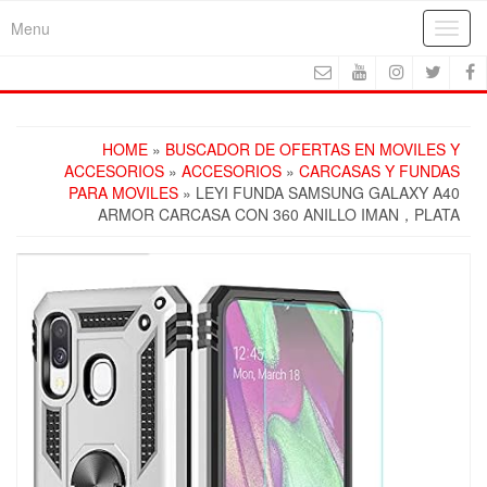
Skip
Menu
Toggl
to
navig
the
content
HOME
»
BUSCADOR DE OFERTAS EN MOVILES Y
ACCESORIOS
»
ACCESORIOS
»
CARCASAS Y FUNDAS
PARA MOVILES
» LEYI FUNDA SAMSUNG GALAXY A40
ARMOR CARCASA CON 360 ANILLO IMAN，PLATA
FREE SHIPPING