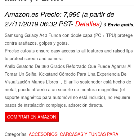
Amazon.es Precio:
7,99
€
(a partir de
27/11/2019 06:32 PST-
Detalles
)
&
Envío gratis
.
Samsung Galaxy A40 Funda con doble capa (PC + TPU) protege
contra arañazos, golpes y gotas.
Precise cutouts ensure easy access to all features and raised lips
to protect screen and camera
Anillo Giratorio De 360 Grados Reforzado Que Puede Agarrar Al
Tomar Un Selfie. Kickstand Cómodo Para Una Experiencia De
Visualización Manos Libres ，El anillo sostenedor está hecho de
metal, puede atraerlo a un soporte de montura magnética (el
soporte magnético para automóvil no está incluido), no requiere
pasos de instalación complejos, adsorción directa.
COMPRAR EN AMAZON
Categorías:
ACCESORIOS
,
CARCASAS Y FUNDAS PARA