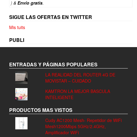
)
&
Envío gratis
.
SIGUE LAS OFERTAS EN TWITTER
Mis tuits
PUBLI
ENTRADAS Y PÁGINAS POPULARES
LA REALIDAD DEL ROUTER 4G DE
MOVISTAR – CUIDADO
KAMTRON LA MEJOR BASCULA
INTELIGENTE
PRODUCTOS MAS VISTOS
Cudy AC1200 Mesh- Repetidor de WiFi
Mesh1200Mbps 5GHz/2.4GHz,
Amplificador WiFi