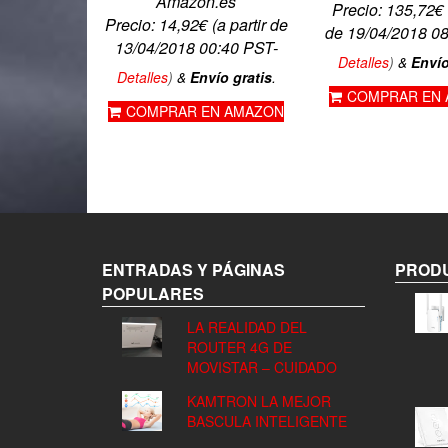
Amazon.es
Precio:
135,72
€
Precio:
14,92
€
(a partir de
de 19/04/2018 0
13/04/2018 00:40 PST-
Detalles
)
&
Envío
Detalles
)
&
Envío gratis
.
COMPRAR EN
COMPRAR EN AMAZON
ENTRADAS Y PÁGINAS
PRODU
POPULARES
LA REALIDAD DEL
ROUTER 4G DE
MOVISTAR – CUIDADO
KAMTRON LA MEJOR
BASCULA INTELIGENTE