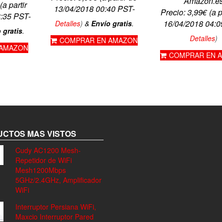
Amazon.e
(a partir
13/04/2018 00:40 PST-
Precio:
3,99
€
(a p
8:35 PST-
16/04/2018 04:0
Detalles
)
&
Envío gratis
.
 gratis
.
Detalles
)
COMPRAR EN AMAZON
 AMAZON
COMPRAR EN 
CTOS MAS VISTOS
Cudy AC1200 Mesh-
Repetidor de WiFi
Mesh1200Mbps
5GHz/2.4GHz, Amplificador
WiFi
Interruptor Persiana WiFi,
Maxcio Interruptor Pared