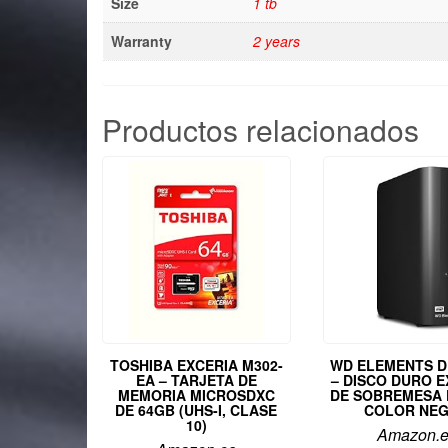
Size
1 tb
Warranty
2 years
Productos relacionados
TOSHIBA EXCERIA M302-
WD ELEMENTS 
EA – TARJETA DE
– DISCO DURO 
MEMORIA MICROSDXC
DE SOBREMESA D
DE 64GB (UHS-I, CLASE
COLOR NE
10)
Amazon.