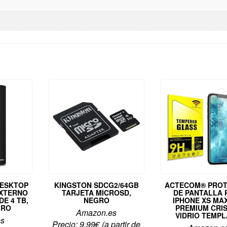
DESKTOP
KINGSTON SDCG2/64GB
ACTECOM® PRO
EXTERNO
TARJETA MICROSD,
DE PANTALLA 
E 4 TB,
NEGRO
IPHONE XS MAX
GRO
PREMIUM CRI
Amazon.es
VIDRIO TEMP
es
Precio:
9,99
€
(a partir de