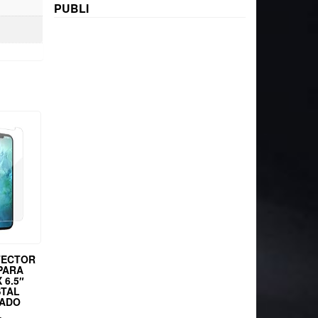
PUBLI
TECTOR
PARA
 6.5″
STAL
LADO