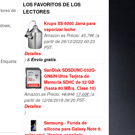
LOS FAVORITOS DE LOS
iores de
LECTORES
Krups XS 6000 Jarra para
ndows,
vaporizar leche
Amazon.es Precio:
45,79
€
(a
partir de 29/12/2022 00:23
PST-
Detalles
)
&
Envío gratis
.
Etiqueta:
SanDisk SDSDUNC-032G-
GN6IN Ultra Tarjeta de
Memoria SDHC de 32 GB
(hasta 80 MB/s, Clase 10)
El
El
Amazon.es Precio:
18,91
€
17,00
€
(a
precio
precio
partir de 12/06/2018 09:20 PST-
original
actual
Detalles
era:
es:
)
18,91€.
17,00€.
Samsung - Funda de
silicona para Galaxy Note 9,
color azul- Version española