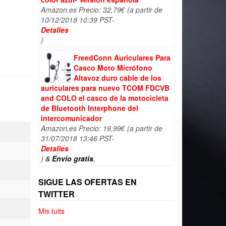
Amazon.es Precio:
32,79
€
(a partir de
10/12/2018 10:39 PST-
Detalles
)
FreedConn Auriculares Para
Casco Moto Micrófono
Altavoz duro cable de los
auriculares para nuevo TCOM FDCVB
and COLO el casco de la motocicleta
de Bluetooth Interphone del
intercomunicador
Amazon.es Precio:
19,99
€
(a partir de
31/07/2018 13:46 PST-
Detalles
)
&
Envío gratis
.
SIGUE LAS OFERTAS EN
TWITTER
Mis tuits