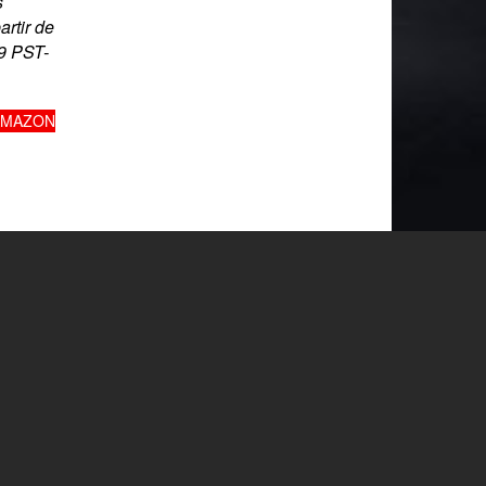
s
artir de
9 PST-
AMAZON