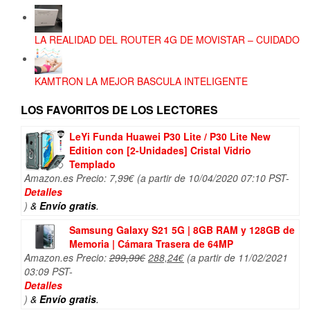
LA REALIDAD DEL ROUTER 4G DE MOVISTAR – CUIDADO
KAMTRON LA MEJOR BASCULA INTELIGENTE
LOS FAVORITOS DE LOS LECTORES
LeYi Funda Huawei P30 Lite / P30 Lite New
Edition con [2-Unidades] Cristal Vidrio
Templado
Amazon.es Precio:
7,99
€
(a partir de 10/04/2020 07:10 PST-
Detalles
)
&
Envío gratis
.
Samsung Galaxy S21 5G | 8GB RAM y 128GB de
Memoria | Cámara Trasera de 64MP
El
El
Amazon.es Precio:
299,99
€
288,24
€
(a partir de 11/02/2021
precio
precio
03:09 PST-
original
actual
Detalles
era:
es:
)
&
Envío gratis
.