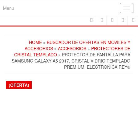
Skip
Menu
Toggl
to
navig
the
content
HOME
»
BUSCADOR DE OFERTAS EN MOVILES Y
ACCESORIOS
»
ACCESORIOS
»
PROTECTORES DE
CRISTAL TEMPLADO
» PROTECTOR DE PANTALLA PARA
SAMSUNG GALAXY A5 2017, CRISTAL VIDRIO TEMPLADO
PREMIUM, ELECTRÓNICA REY®
¡OFERTA!