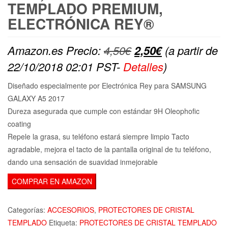
TEMPLADO PREMIUM,
ELECTRÓNICA REY®
El
El
Amazon.es Precio:
4,50
€
2,50
€
(a partir de
precio
precio
22/10/2018 02:01 PST-
Detalles
)
original
actual
Diseñado especialmente por Electrónica Rey para SAMSUNG
era:
es:
GALAXY A5 2017
4,50€.
2,50€.
Dureza asegurada que cumple con estándar 9H Oleophofic
coating
Repele la grasa, su teléfono estará siempre limpio Tacto
agradable, mejora el tacto de la pantalla original de tu teléfono,
dando una sensación de suavidad inmejorable
COMPRAR EN AMAZON
Categorías:
ACCESORIOS
,
PROTECTORES DE CRISTAL
TEMPLADO
Etiqueta:
PROTECTORES DE CRISTAL TEMPLADO