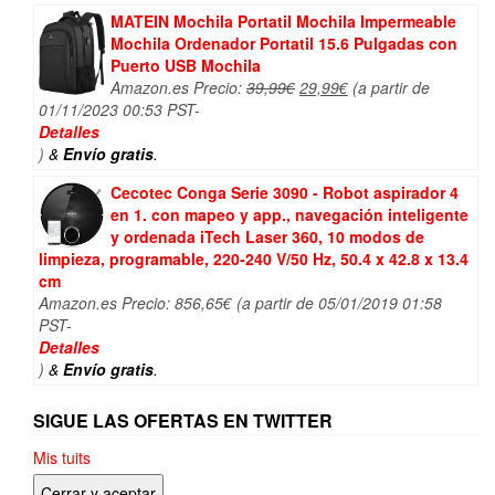
299,99€.
288,24€.
MATEIN Mochila Portatil Mochila Impermeable
Mochila Ordenador Portatil 15.6 Pulgadas con
Puerto USB Mochila
El
El
Amazon.es Precio:
39,99
€
29,99
€
(a partir de
precio
precio
01/11/2023 00:53 PST-
original
actual
Detalles
era:
es:
)
&
Envío gratis
.
39,99€.
29,99€.
Cecotec Conga Serie 3090 - Robot aspirador 4
en 1. con mapeo y app., navegación inteligente
y ordenada iTech Laser 360, 10 modos de
limpieza, programable, 220-240 V/50 Hz, 50.4 x 42.8 x 13.4
cm
Amazon.es Precio:
856,65
€
(a partir de 05/01/2019 01:58
PST-
Detalles
)
&
Envío gratis
.
SIGUE LAS OFERTAS EN TWITTER
Mis tuits