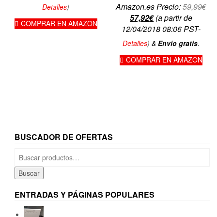
El
Amazon.es Precio:
59,99
€
Detalles
)
El
pre
57,92
€
(a partir de
COMPRAR EN AMAZON
precio
ori
12/04/2018 08:06 PST-
actual
era
Detalles
)
&
Envío gratis
.
es:
59,
COMPRAR EN AMAZON
57,92€.
BUSCADOR DE OFERTAS
Buscar
por:
Buscar
ENTRADAS Y PÁGINAS POPULARES