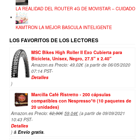
LA REALIDAD DEL ROUTER 4G DE MOVISTAR – CUIDADO
KAMTRON LA MEJOR BASCULA INTELIGENTE
LOS FAVORITOS DE LOS LECTORES
MSC Bikes High Roller II Exo Cubierta para
Bicicleta, Unisex, Negro, 27.5" x 2.40"
Amazon.es Precio:
49,02
€
(a partir de 06/05/2020
07:14 PST-
Detalles
)
Marcilla Café Ristretto - 200 cápsulas
compatibles con Nespresso*® (10 paquetes de
20 unidades)
El
El
Amazon.es Precio:
62,90
€
59,04
€
(a partir de 09/09/2021
precio
precio
10:43 PST-
original
actual
Detalles
era:
es:
)
&
Envío gratis
.
62,90€.
59,04€.