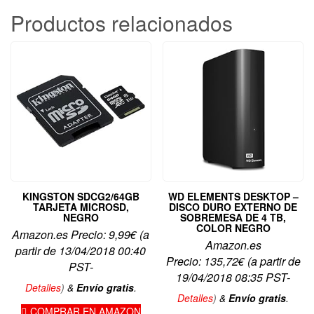
Productos relacionados
KINGSTON SDCG2/64GB
WD ELEMENTS DESKTOP –
TARJETA MICROSD,
DISCO DURO EXTERNO DE
NEGRO
SOBREMESA DE 4 TB,
COLOR NEGRO
Amazon.es Precio:
9,99
€
(a
Amazon.es
partir de 13/04/2018 00:40
Precio:
135,72
€
(a partir de
PST-
19/04/2018 08:35 PST-
Detalles
)
&
Envío gratis
.
Detalles
)
&
Envío gratis
.
COMPRAR EN AMAZON