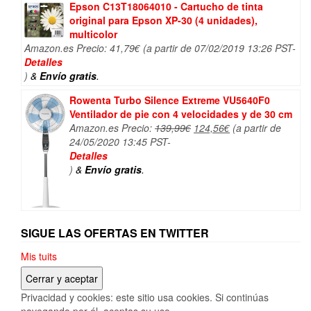
Epson C13T18064010 - Cartucho de tinta
original para Epson XP-30 (4 unidades),
multicolor
Amazon.es Precio:
41,79
€
(a partir de 07/02/2019 13:26 PST-
Detalles
)
&
Envío gratis
.
Rowenta Turbo Silence Extreme VU5640F0
Ventilador de pie con 4 velocidades y de 30 cm
El
El
Amazon.es Precio:
139,99
€
124,56
€
(a partir de
precio
precio
24/05/2020 13:45 PST-
original
actual
Detalles
era:
es:
)
&
Envío gratis
.
139,99€.
124,56€.
SIGUE LAS OFERTAS EN TWITTER
Mis tuits
Privacidad y cookies: este sitio usa cookies. Si continúas
navegando por él, aceptas su uso.