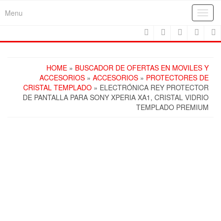
Skip
Menu
Toggl
to
navig
the
content
HOME
»
BUSCADOR DE OFERTAS EN MOVILES Y
ACCESORIOS
»
ACCESORIOS
»
PROTECTORES DE
CRISTAL TEMPLADO
» ELECTRÓNICA REY PROTECTOR
DE PANTALLA PARA SONY XPERIA XA1, CRISTAL VIDRIO
TEMPLADO PREMIUM