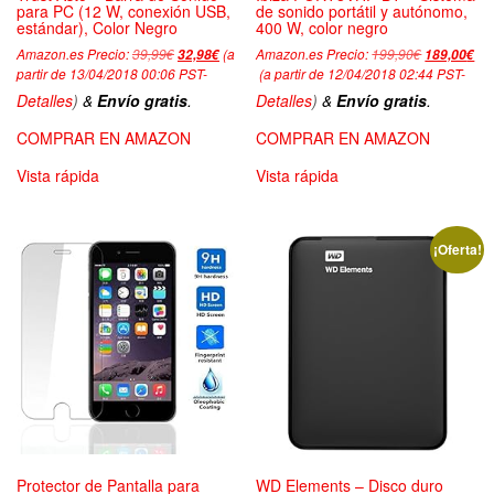
para PC (12 W, conexión USB,
de sonido portátil y autónomo,
estándar), Color Negro
400 W, color negro
Amazon.es Precio:
39,99
€
El
El
(a
Amazon.es Precio:
199,90
€
El
32,98
€
189,00
€
precio
precio
precio
partir de 13/04/2018 00:06 PST-
El
(a partir de 12/04/2018 02:44 PST-
original
actual
original
precio
Detalles
)
&
Envío gratis
.
Detalles
)
&
Envío gratis
.
era:
es:
era:
actual
39,99€.
32,98€.
199,90€.
es:
COMPRAR EN AMAZON
COMPRAR EN AMAZON
189,00€.
Vista rápida
Vista rápida
¡Oferta!
Protector de Pantalla para
WD Elements – Disco duro