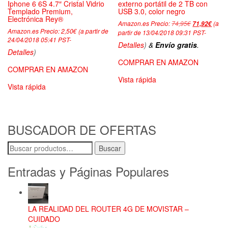
Iphone 6 6S 4.7″ Cristal Vidrio
externo portátil de 2 TB con
Templado Premium,
USB 3.0, color negro
Electrónica Rey®
Amazon.es Precio:
74,95
€
El
El
(a
71,92
€
Amazon.es Precio:
2,50
€
(a partir de
precio
preci
partir de 13/04/2018 09:31 PST-
24/04/2018 05:41 PST-
original
actua
Detalles
)
&
Envío gratis
.
era:
es:
Detalles
)
74,95€.
71,92
COMPRAR EN AMAZON
COMPRAR EN AMAZON
Vista rápida
Vista rápida
BUSCADOR DE OFERTAS
Buscar
Buscar
por:
Entradas y Páginas Populares
LA REALIDAD DEL ROUTER 4G DE MOVISTAR –
CUIDADO