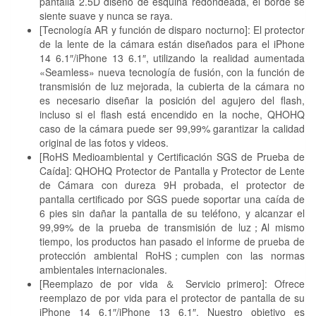
pantalla 2.5D diseño de esquina redondeada, el borde se
siente suave y nunca se raya.
[Tecnología AR y función de disparo nocturno]: El protector
de la lente de la cámara están diseñados para el iPhone
14 6.1″/iPhone 13 6.1″, utilizando la realidad aumentada
«Seamless» nueva tecnología de fusión, con la función de
transmisión de luz mejorada, la cubierta de la cámara no
es necesario diseñar la posición del agujero del flash,
incluso si el flash está encendido en la noche, QHOHQ
caso de la cámara puede ser 99,99% garantizar la calidad
original de las fotos y videos.
[RoHS Medioambiental y Certificación SGS de Prueba de
Caída]: QHOHQ Protector de Pantalla y Protector de Lente
de Cámara con dureza 9H probada, el protector de
pantalla certificado por SGS puede soportar una caída de
6 pies sin dañar la pantalla de su teléfono, y alcanzar el
99,99% de la prueba de transmisión de luz；Al mismo
tiempo, los productos han pasado el informe de prueba de
protección ambiental RoHS；cumplen con las normas
ambientales internacionales.
[Reemplazo de por vida ＆ Servicio primero]: Ofrece
reemplazo de por vida para el protector de pantalla de su
iPhone 14 6.1″/iPhone 13 6.1″. Nuestro objetivo es