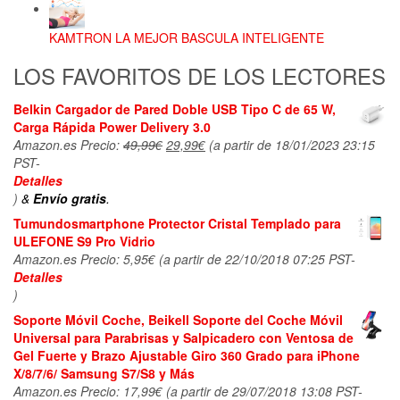
KAMTRON LA MEJOR BASCULA INTELIGENTE
LOS FAVORITOS DE LOS LECTORES
Belkin Cargador de Pared Doble USB Tipo C de 65 W,
Carga Rápida Power Delivery 3.0
Amazon.es Precio:
49,99
€
El
29,99
€
El
(a partir de 18/01/2023 23:15
PST-
precio
precio
Detalles
original
actual
)
&
Envío gratis
.
era:
es:
49,99€.
29,99€.
Tumundosmartphone Protector Cristal Templado para
ULEFONE S9 Pro Vidrio
Amazon.es Precio:
5,95
€
(a partir de 22/10/2018 07:25 PST-
Detalles
)
Soporte Móvil Coche, Beikell Soporte del Coche Móvil
Universal para Parabrisas y Salpicadero con Ventosa de
Gel Fuerte y Brazo Ajustable Giro 360 Grado para iPhone
X/8/7/6/ Samsung S7/S8 y Más
Amazon.es Precio:
17,99
€
(a partir de 29/07/2018 13:08 PST-