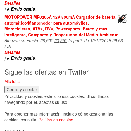
Detalles
)
&
Envío gratis
.
MOTOPOWER MP0205A 12V 800mA Cargador de batería
automático/Mantenedor para automóviles,
Motocicletas, ATVs, RVs, Powersports, Barco y más.
Inteligente, Compacto y Respetuoso del Medio Ambiente
Amazon.es Precio:
28,50
€
El
23,55
€
El
(a partir de 10/12/2018 09:53
PST-
precio
precio
Detalles
original
actual
)
&
Envío gratis
.
era:
es:
28,50€.
23,55€.
Sigue las ofertas en Twitter
Mis tuits
Privacidad y cookies: este sitio usa cookies. Si continúas
navegando por él, aceptas su uso.
Para obtener más información, incluido cómo gestionar las
cookies, consulta:
Política de cookies