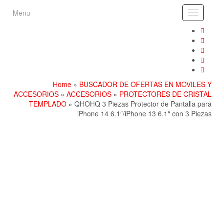
Skip
Menu
Toggle
to
navigati
the
content
Home
»
BUSCADOR DE OFERTAS EN MOVILES Y
ACCESORIOS
»
ACCESORIOS
»
PROTECTORES DE CRISTAL
TEMPLADO
» QHOHQ 3 Piezas Protector de Pantalla para
iPhone 14 6.1″/iPhone 13 6.1″ con 3 Piezas