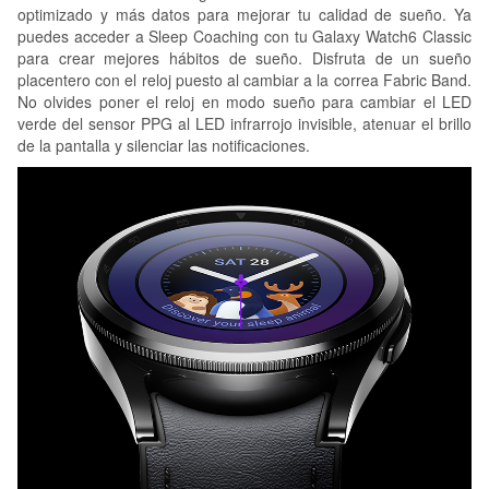
optimizado y más datos para mejorar tu calidad de sueño. Ya
puedes acceder a Sleep Coaching con tu Galaxy Watch6 Classic
para crear mejores hábitos de sueño. Disfruta de un sueño
placentero con el reloj puesto al cambiar a la correa Fabric Band.
No olvides poner el reloj en modo sueño para cambiar el LED
verde del sensor PPG al LED infrarrojo invisible, atenuar el brillo
de la pantalla y silenciar las notificaciones.