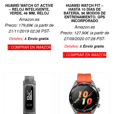
HUAWEI WATCH GT ACTIVE
HUAWEI WATCH FIT –
– RELOJ INTELIGENTE,
HASTA 10 DÍAS DE
VERDE, 46 MM, RELOJ
BATERÍA, 96 MODOS DE
ENTRENAMIENTO, GPS
Amazon.es
INCORPORADO
Precio:
179,69
€
(a partir de
Amazon.es
21/11/2019 02:36 PST-
Precio:
127,90
€
(a partir de
27/09/2020 07:28 PST-
Detalles
)
&
Envío gratis
.
Detalles
)
&
Envío gratis
.
COMPRAR EN AMAZON
COMPRAR EN AMAZON