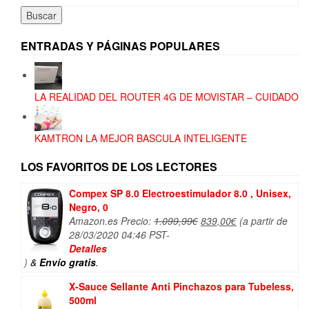
por:
Buscar
ENTRADAS Y PÁGINAS POPULARES
LA REALIDAD DEL ROUTER 4G DE MOVISTAR – CUIDADO
KAMTRON LA MEJOR BASCULA INTELIGENTE
LOS FAVORITOS DE LOS LECTORES
Compex SP 8.0 Electroestimulador 8.0 , Unisex,
Negro, 0
El
El
Amazon.es Precio:
1.099,99
€
839,00
€
(a partir de
precio
precio
28/03/2020 04:46 PST-
original
actual
Detalles
era:
es:
)
&
Envío gratis
.
1.099,99€.
839,00€.
X-Sauce Sellante Anti Pinchazos para Tubeless,
500ml