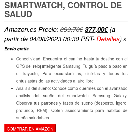
SMARTWATCH, CONTROL DE
SALUD
El
El
Amazon.es Precio:
399,70
€
377,00
€
(a
precio
precio
partir de 04/08/2023 00:30 PST-
Detalles
)
&
original
actual
Envío gratis
.
era:
es:
Conectividad: Encuentra el camino hasta tu destino con el
399,70€.
377,00€
GPS del reloj inteligente Samsung, Tu guía paso a paso en
el trayecto, Para excursionistas, ciclistas y todos los
entusiastas de las actividades al aire libre
Análisis del sueño: Conoce cómo duermes con el avanzado
análisis del sueño del smartwatch Samsung Galaxy,
Observa tus patrones y fases de sueño (despierto, ligero,
profundo, REM), Obtén asesoramiento para hábitos de
sueño saludables
COMPRAR EN AMAZON