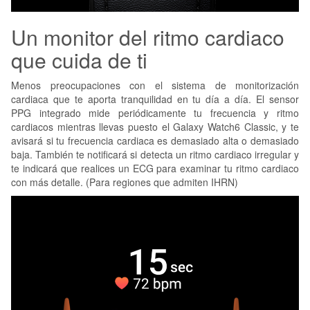
Un monitor del ritmo cardiaco
que cuida de ti
Menos preocupaciones con el sistema de monitorización
cardiaca que te aporta tranquilidad en tu día a día. El sensor
PPG integrado mide periódicamente tu frecuencia y ritmo
cardiacos mientras llevas puesto el Galaxy Watch6 Classic, y te
avisará si tu frecuencia cardiaca es demasiado alta o demasiado
baja. También te notificará si detecta un ritmo cardiaco irregular y
te indicará que realices un ECG para examinar tu ritmo cardiaco
con más detalle. (Para regiones que admiten IHRN)