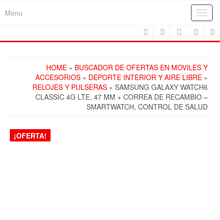
Skip
Menu
Toggl
to
navig
the
content
HOME
»
BUSCADOR DE OFERTAS EN MOVILES Y
ACCESORIOS
»
DEPORTE INTERIOR Y AIRE LIBRE
»
RELOJES Y PULSERAS
» SAMSUNG GALAXY WATCH6
CLASSIC 4G LTE, 47 MM + CORREA DE RECAMBIO –
SMARTWATCH, CONTROL DE SALUD
¡OFERTA!