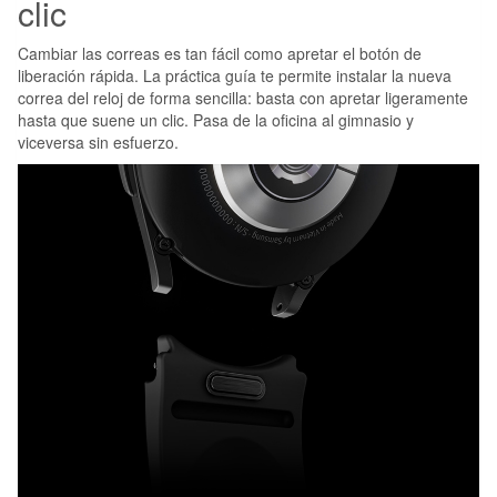
clic
Cambiar las correas es tan fácil como apretar el botón de
liberación rápida. La práctica guía te permite instalar la nueva
correa del reloj de forma sencilla: basta con apretar ligeramente
hasta que suene un clic. Pasa de la oficina al gimnasio y
viceversa sin esfuerzo.