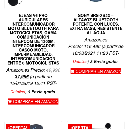
EJEAS V6 PRO
SONY SRS-XB23 –
AURICULARES
ALTAVOZ BLUETOOTH
INTERCOMUNICADOR
POTENTE, CON LUCES,
MOTO BLUETOOTH PARA
EXTRA BASS, RESISTENTE
MOTOCICLETAS, GAMA
AL AGUA
COMUNICACIÓN
Amazon.es
INTERCOM DE 1200M,
INTERCOMUNICADOR
Precio:
115,46
€
(a partir de
CASCO MOTO,
18/03/2021 11:20 PST-
IMPERMEABILIDAD,
INTERCOMUNICACION
Detalles
)
&
Envío gratis
.
ENTRE 6 MOTOCICLISTAS
El
Amazon.es Precio:
49,99
€
COMPRAR EN AMAZON
El
precio
37,99
€
(a partir de
precio
original
15/01/2019 12:41 PST-
actual
era:
Detalles
)
&
Envío gratis
.
es:
49,99€.
COMPRAR EN AMAZON
37,99€.
¡OFERTA!
¡OFERTA!