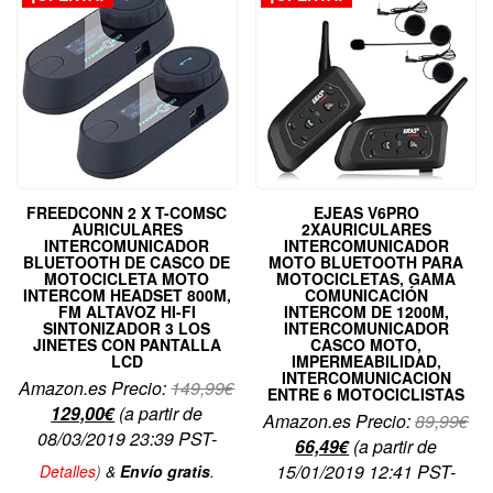
FREEDCONN 2 X T-COMSC
EJEAS V6PRO
AURICULARES
2XAURICULARES
INTERCOMUNICADOR
INTERCOMUNICADOR
BLUETOOTH DE CASCO DE
MOTO BLUETOOTH PARA
MOTOCICLETA MOTO
MOTOCICLETAS, GAMA
INTERCOM HEADSET 800M,
COMUNICACIÓN
FM ALTAVOZ HI-FI
INTERCOM DE 1200M,
SINTONIZADOR 3 LOS
INTERCOMUNICADOR
JINETES CON PANTALLA
CASCO MOTO,
LCD
IMPERMEABILIDAD,
INTERCOMUNICACION
El
Amazon.es Precio:
149,99
€
ENTRE 6 MOTOCICLISTAS
El
precio
129,00
€
(a partir de
El
Amazon.es Precio:
89,99
€
precio
original
08/03/2019 23:39 PST-
El
pre
66,49
€
(a partir de
actual
era:
precio
ori
15/01/2019 12:41 PST-
Detalles
)
&
Envío gratis
.
es:
149,99€.