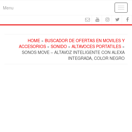
Skip
Menu
Toggl
to
navig
the
content
HOME
»
BUSCADOR DE OFERTAS EN MOVILES Y
ACCESORIOS
»
SONIDO
»
ALTAVOCES PORTATILES
»
SONOS MOVE – ALTAVOZ INTELIGENTE CON ALEXA
INTEGRADA, COLOR NEGRO