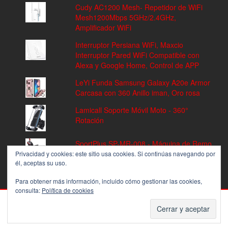
Cudy AC1200 Mesh- Repetidor de WiFi
Mesh1200Mbps 5GHz/2.4GHz,
Amplificador WiFi
Interruptor Persiana WiFi, Maxcio
Interruptor Pared WiFi Compatible con
Alexa y Google Home, Control de APP
LeYi Funda Samsung Galaxy A20e Armor
Carcasa con 360 Anillo iman, Oro rosa
Lamicall Soporte Móvil Moto - 360°
Rotación
SportPlus SP-MR-008 - Máquina de Remo
Fitness, Volante de Inercia de 8 kg, 8
Privacidad y cookies: este sitio usa cookies. Si continúas navegando por
él, aceptas su uso.
Niveles de Resistencia
Para obtener más información, incluido cómo gestionar las cookies,
consulta:
Política de cookies
PROUDLY POWERED BY
WORDPRESS
|
THEME:
ALPHA STORE
BY THEMES4WP