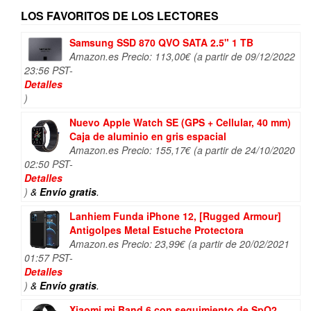
LOS FAVORITOS DE LOS LECTORES
Samsung SSD 870 QVO SATA 2.5" 1 TB
Amazon.es Precio:
113,00
€
(a partir de 09/12/2022
23:56 PST-
Detalles
)
Nuevo Apple Watch SE (GPS + Cellular, 40 mm)
Caja de aluminio en gris espacial
Amazon.es Precio:
155,17
€
(a partir de 24/10/2020
02:50 PST-
Detalles
)
&
Envío gratis
.
Lanhiem Funda iPhone 12, [Rugged Armour]
Antigolpes Metal Estuche Protectora
Amazon.es Precio:
23,99
€
(a partir de 20/02/2021
01:57 PST-
Detalles
)
&
Envío gratis
.
Xiaomi mi Band 6 con seguimiento de SpO2