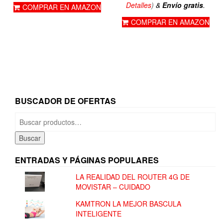
actual
era
Detalles
)
&
Envío gratis
.
COMPRAR EN AMAZON
129,00€.
es:
89,
COMPRAR EN AMAZON
66,49€.
BUSCADOR DE OFERTAS
Buscar
por:
Buscar
ENTRADAS Y PÁGINAS POPULARES
LA REALIDAD DEL ROUTER 4G DE
MOVISTAR – CUIDADO
KAMTRON LA MEJOR BASCULA
INTELIGENTE