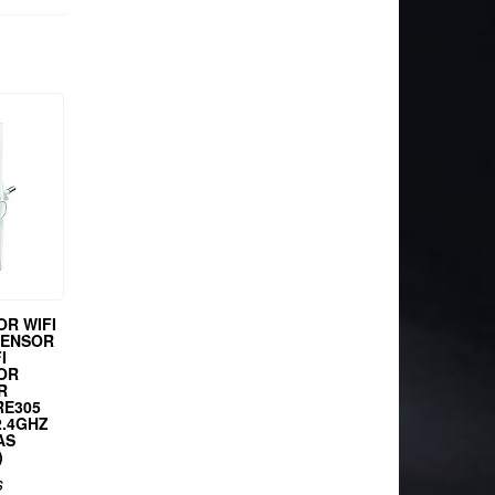
OR WIFI
TENSOR
I
OR
R
RE305
2.4GHZ
AS
)
s