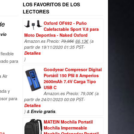
LOS FAVORITOS DE LOS
LECTORES
de
Oxford OF692 - Puño
Calefactable Sport V.8 para
vío
Moto Deportiva - Naked Oxford
El
El
Amazon.es Precio:
79,95
€
66,13
€
(a
precio
precio
partir de 19/11/2020 01:35 PST-
original
actual
Detalles
lexible
era:
es:
)
evado para
79,95€.
66,13€.
Goodyear Compresor Digital
Portátil 150 PSI 8 Amperios
 Air
2600mAh 7.4V Carga Tipo
USB C
ada y
Amazon.es Precio:
79,00
€
(a
rosor para
partir de 24/01/2023 00:09 PST-
Detalles
)
&
Envío gratis
.
MATEIN Mochila Portatil
Mochila Impermeable
Mochila Ordenador Portatil