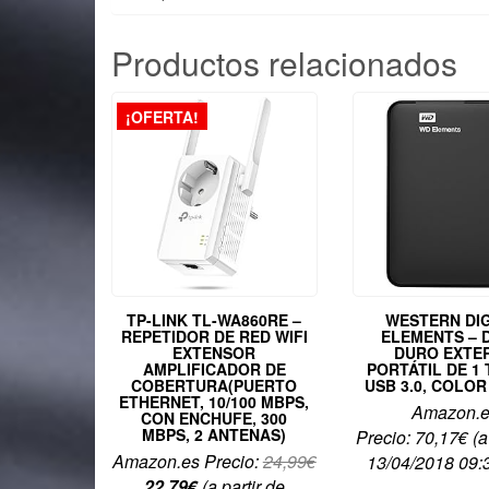
Productos relacionados
¡OFERTA!
TP-LINK TL-WA860RE –
WESTERN DIG
REPETIDOR DE RED WIFI
ELEMENTS – 
EXTENSOR
DURO EXTE
AMPLIFICADOR DE
PORTÁTIL DE 1
COBERTURA(PUERTO
USB 3.0, COLO
ETHERNET, 10/100 MBPS,
Amazon.
CON ENCHUFE, 300
MBPS, 2 ANTENAS)
Precio:
70,17
€
(a
Amazon.es Precio:
24,99
€
13/04/2018 09:
El
El
22,79
€
(a partir de