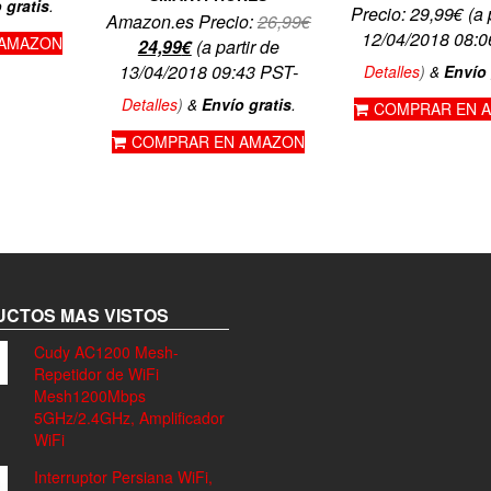
 gratis
.
Precio:
29,99
€
(a 
Amazon.es Precio:
26,99
€
12/04/2018 08:0
 AMAZON
El
El
24,99
€
(a partir de
precio
precio
13/04/2018 09:43 PST-
Detalles
)
&
Envío 
original
actual
Detalles
)
&
Envío gratis
.
COMPRAR EN 
era:
es:
COMPRAR EN AMAZON
26,99€.
24,99€.
CTOS MAS VISTOS
Cudy AC1200 Mesh-
Repetidor de WiFi
Mesh1200Mbps
5GHz/2.4GHz, Amplificador
WiFi
Interruptor Persiana WiFi,