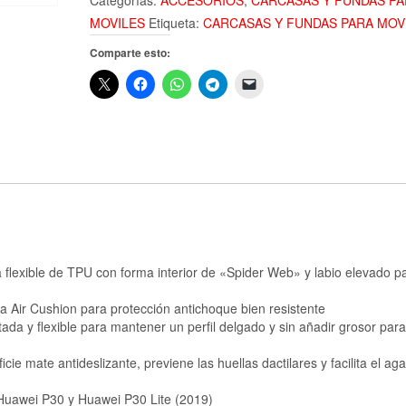
Categorías:
ACCESORIOS
,
CARCASAS Y FUNDAS PA
MOVILES
Etiqueta:
CARCASAS Y FUNDAS PARA MOV
Comparte esto:
lexible de TPU con forma interior de «Spider Web» y labio elevado p
 Air Cushion para protección antichoque bien resistente
da y flexible para mantener un perfil delgado y sin añadir grosor para
ie mate antideslizante, previene las huellas dactilares y facilita el aga
awei P30 y Huawei P30 Lite (2019)