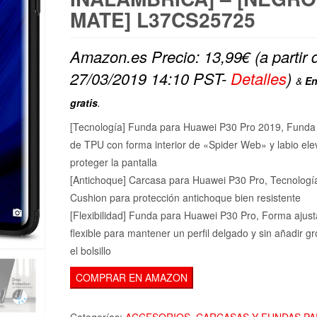
MATE] L37CS25725
Amazon.es Precio:
13,99
€
(a partir 
27/03/2019 14:10 PST-
Detalles
)
&
En
gratis
.
[Tecnología] Funda para Huawei P30 Pro 2019, Funda f
de TPU con forma interior de «Spider Web» y labio el
proteger la pantalla
[Antichoque] Carcasa para Huawei P30 Pro, Tecnología
Cushion para protección antichoque bien resistente
[Flexibilidad] Funda para Huawei P30 Pro, Forma ajust
flexible para mantener un perfil delgado y sin añadir g
el bolsillo
COMPRAR EN AMAZON