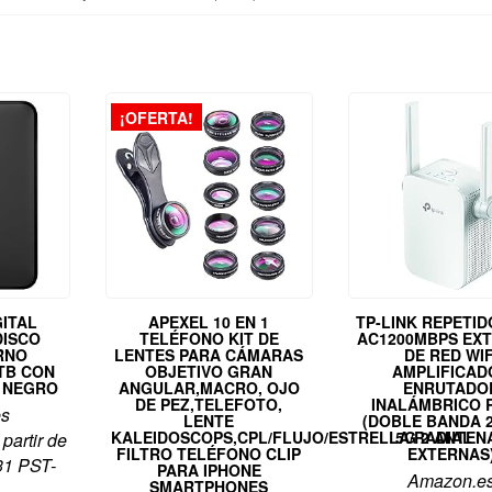
¡OFERTA!
ITAL
APEXEL 10 EN 1
TP-LINK REPETID
DISCO
TELÉFONO KIT DE
AC1200MBPS EX
RNO
LENTES PARA CÁMARAS
DE RED WIF
 TB CON
OBJETIVO GRAN
AMPLIFICAD
R NEGRO
ANGULAR,MACRO, OJO
ENRUTADO
DE PEZ,TELEFOTO,
INALÁMBRICO 
es
LENTE
(DOBLE BANDA 
KALEIDOSCOPS,CPL/FLUJO/ESTRELLA/RADIAL
5G 2 ANTEN
 partir de
FILTRO TELÉFONO CLIP
EXTERNAS
31 PST-
PARA IPHONE
Amazon.e
SMARTPHONES