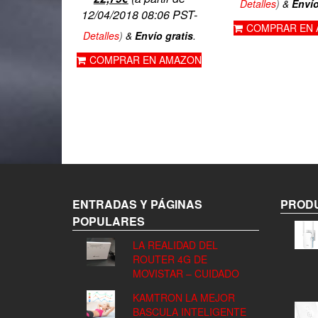
Detalles
)
&
Envío
precio
precio
12/04/2018 08:06 PST-
COMPRAR EN
original
actual
Detalles
)
&
Envío gratis
.
era:
es:
COMPRAR EN AMAZON
24,99€.
22,79€.
ENTRADAS Y PÁGINAS
PRODU
POPULARES
LA REALIDAD DEL
ROUTER 4G DE
MOVISTAR – CUIDADO
KAMTRON LA MEJOR
BASCULA INTELIGENTE