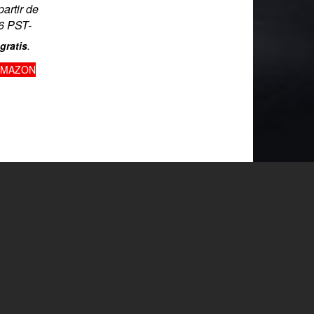
partir de
6 PST-
gratis
.
AMAZON