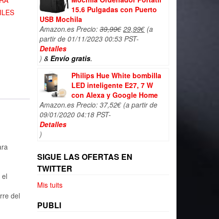
RA
15.6 Pulgadas con Puerto
ILES
USB Mochila
El
El
Amazon.es Precio:
39,99
€
29,99
€
(a
precio
precio
partir de 01/11/2023 00:53 PST-
original
actual
Detalles
era:
es:
)
&
Envío gratis
.
39,99€.
29,99€.
Philips Hue White bombilla
LED inteligente E27, 7 W
con Alexa y Google Home
Amazon.es Precio:
37,52
€
(a partir de
09/01/2020 04:18 PST-
Detalles
)
ara
SIGUE LAS OFERTAS EN
TWITTER
 el
Mis tuits
rre del
PUBLI