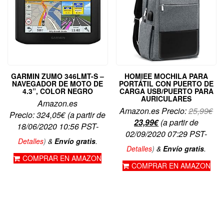
GARMIN ZUMO 346LMT-S –
HOMIEE MOCHILA PARA
NAVEGADOR DE MOTO DE
PORTÁTIL CON PUERTO DE
4.3”, COLOR NEGRO
CARGA USB/PUERTO PARA
AURICULARES
Amazon.es
El
Amazon.es Precio:
25,99
€
Precio:
324,05
€
(a partir de
El
pre
23,99
€
(a partir de
18/06/2020 10:56 PST-
precio
ori
02/09/2020 07:29 PST-
Detalles
)
&
Envío gratis
.
actual
era
Detalles
)
&
Envío gratis
.
es:
25,
COMPRAR EN AMAZON
COMPRAR EN AMAZON
23,99€.