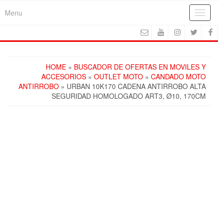
Skip
Menu
Toggl
to
navig
the
content
HOME
»
BUSCADOR DE OFERTAS EN MOVILES Y
ACCESORIOS
»
OUTLET MOTO
»
CANDADO MOTO
ANTIRROBO
» URBAN 10K170 CADENA ANTIRROBO ALTA
SEGURIDAD HOMOLOGADO ART3, Ø10, 170CM