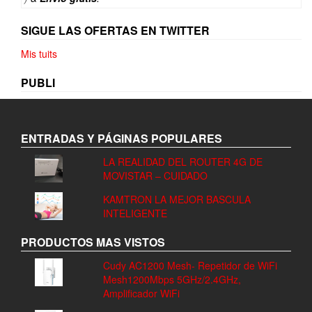
SIGUE LAS OFERTAS EN TWITTER
Mis tuits
PUBLI
ENTRADAS Y PÁGINAS POPULARES
LA REALIDAD DEL ROUTER 4G DE
MOVISTAR – CUIDADO
KAMTRON LA MEJOR BASCULA
INTELIGENTE
PRODUCTOS MAS VISTOS
Cudy AC1200 Mesh- Repetidor de WiFi
Mesh1200Mbps 5GHz/2.4GHz,
Amplificador WiFi