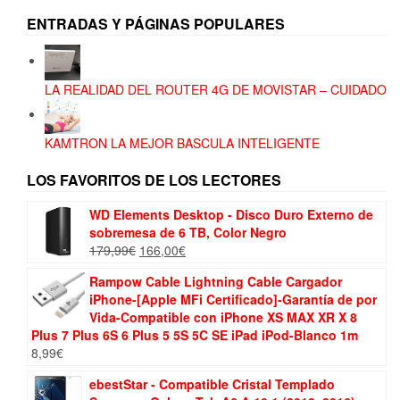
ENTRADAS Y PÁGINAS POPULARES
LA REALIDAD DEL ROUTER 4G DE MOVISTAR – CUIDADO
KAMTRON LA MEJOR BASCULA INTELIGENTE
LOS FAVORITOS DE LOS LECTORES
WD Elements Desktop - Disco Duro Externo de
sobremesa de 6 TB, Color Negro
El
El
179,99
€
166,00
€
precio
precio
Rampow Cable Lightning Cable Cargador
original
actual
iPhone-[Apple MFi Certificado]-Garantía de por
era:
es:
Vida-Compatible con iPhone XS MAX XR X 8
179,99€.
166,00€.
Plus 7 Plus 6S 6 Plus 5 5S 5C SE iPad iPod-Blanco 1m
8,99
€
ebestStar - Compatible Cristal Templado