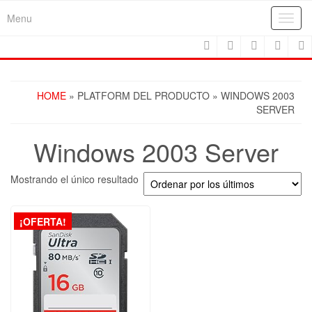
Skip
Menu
Toggl
to
navig
the
content
HOME
» PLATFORM DEL PRODUCTO » WINDOWS 2003
SERVER
Windows 2003 Server
Mostrando el único resultado
¡OFERTA!