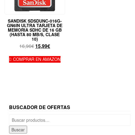
SANDISK SDSDUNC-016G-
GN6IN ULTRA TARJETA DE
MEMORIA SDHC DE 16 GB
(HASTA 80 MB/S, CLASE
10)
El
El
16,96
€
15,99
€
precio
precio
original
actual
COMPRAR EN AMAZON
era:
es:
16,96€.
15,99€.
BUSCADOR DE OFERTAS
Buscar
por:
Buscar