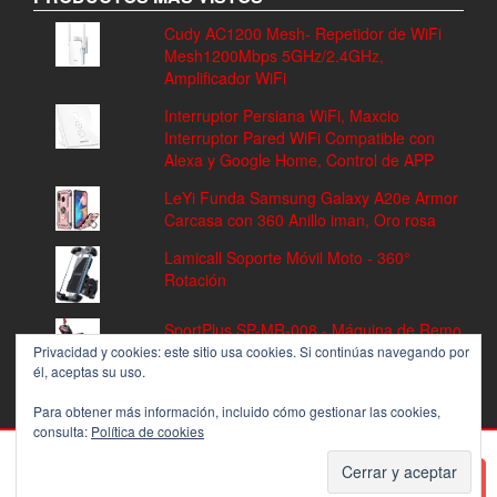
Cudy AC1200 Mesh- Repetidor de WiFi
Mesh1200Mbps 5GHz/2.4GHz,
Amplificador WiFi
Interruptor Persiana WiFi, Maxcio
Interruptor Pared WiFi Compatible con
Alexa y Google Home, Control de APP
LeYi Funda Samsung Galaxy A20e Armor
Carcasa con 360 Anillo iman, Oro rosa
Lamicall Soporte Móvil Moto - 360°
Rotación
SportPlus SP-MR-008 - Máquina de Remo
Fitness, Volante de Inercia de 8 kg, 8
Privacidad y cookies: este sitio usa cookies. Si continúas navegando por
él, aceptas su uso.
Niveles de Resistencia
Para obtener más información, incluido cómo gestionar las cookies,
consulta:
Política de cookies
PROUDLY POWERED BY
WORDPRESS
|
THEME:
ALPHA STORE
BY THEMES4WP