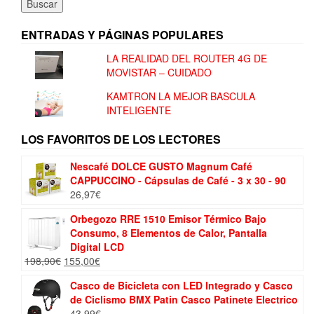
Buscar
ENTRADAS Y PÁGINAS POPULARES
LA REALIDAD DEL ROUTER 4G DE
MOVISTAR – CUIDADO
KAMTRON LA MEJOR BASCULA
INTELIGENTE
LOS FAVORITOS DE LOS LECTORES
Nescafé DOLCE GUSTO Magnum Café
CAPPUCCINO - Cápsulas de Café - 3 x 30 - 90
26,97
€
Orbegozo RRE 1510 Emisor Térmico Bajo
Consumo, 8 Elementos de Calor, Pantalla
Digital LCD
El
El
198,90
€
155,00
€
precio
precio
Casco de Bicicleta con LED Integrado y Casco
original
actual
de Ciclismo BMX Patin Casco Patinete Electrico
era:
es:
43,99
€