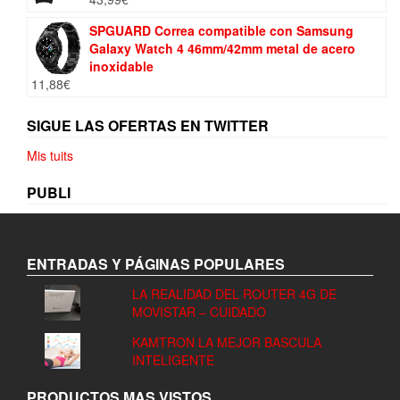
198,90€.
155,00€.
SPGUARD Correa compatible con Samsung
Galaxy Watch 4 46mm/42mm metal de acero
inoxidable
11,88
€
SIGUE LAS OFERTAS EN TWITTER
Mis tuits
PUBLI
ENTRADAS Y PÁGINAS POPULARES
LA REALIDAD DEL ROUTER 4G DE
MOVISTAR – CUIDADO
KAMTRON LA MEJOR BASCULA
INTELIGENTE
PRODUCTOS MAS VISTOS