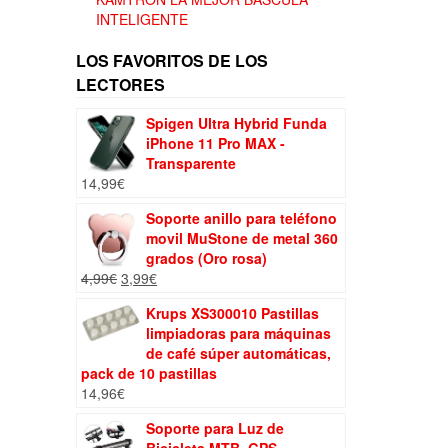
INTELIGENTE
LOS FAVORITOS DE LOS
LECTORES
Spigen Ultra Hybrid Funda
iPhone 11 Pro MAX -
Transparente
14,99
€
Soporte anillo para teléfono
movil MuStone de metal 360
grados (Oro rosa)
El
El
4,99
€
3,99
€
precio
precio
Krups XS300010 Pastillas
original
actual
limpiadoras para máquinas
era:
es:
de café súper automáticas,
4,99€.
3,99€.
pack de 10 pastillas
14,96
€
Soporte para Luz de