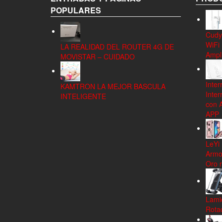
POPULARES
Cudy
WiFi
LA REALIDAD DEL ROUTER 4G DE
Ampli
MOVISTAR – CUIDADO
Inter
KAMTRON LA MEJOR BASCULA
Inter
INTELIGENTE
con 
APP
LeYi
Armo
Oro 
Lamic
Rota