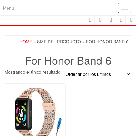
Skip
Menu
Toggl
to
navig
the
content
HOME
» SIZE DEL PRODUCTO » FOR HONOR BAND 6
For Honor Band 6
Mostrando el único resultado