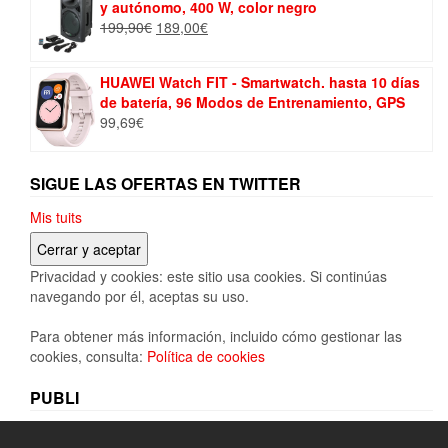
y autónomo, 400 W, color negro
El
El
199,90
€
189,00
€
precio
precio
original
actual
HUAWEI Watch FIT - Smartwatch. hasta 10 días
era:
es:
de batería, 96 Modos de Entrenamiento, GPS
199,90€.
189,00€.
99,69
€
SIGUE LAS OFERTAS EN TWITTER
Mis tuits
Privacidad y cookies: este sitio usa cookies. Si continúas
navegando por él, aceptas su uso.
Para obtener más información, incluido cómo gestionar las
cookies, consulta:
Política de cookies
PUBLI