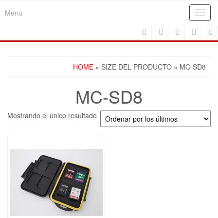
Skip
Menu
Toggl
to
navig
the
content
HOME
» SIZE DEL PRODUCTO » MC-SD8
MC-SD8
Mostrando el único resultado