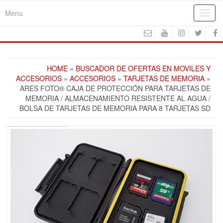
Skip
Menu
Toggl
to
navig
the
content
HOME
»
BUSCADOR DE OFERTAS EN MOVILES Y
ACCESORIOS
»
ACCESORIOS
»
TARJETAS DE MEMORIA
»
ARES FOTO® CAJA DE PROTECCIÓN PARA TARJETAS DE
MEMORIA / ALMACENAMIENTO RESISTENTE AL AGUA /
BOLSA DE TARJETAS DE MEMORIA PARA 8 TARJETAS SD
FREE SHIPPING