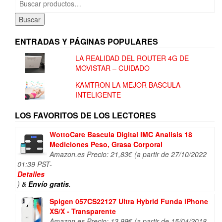
por:
Buscar
ENTRADAS Y PÁGINAS POPULARES
LA REALIDAD DEL ROUTER 4G DE
MOVISTAR – CUIDADO
KAMTRON LA MEJOR BASCULA
INTELIGENTE
LOS FAVORITOS DE LOS LECTORES
WottoCare Bascula Digital IMC Analisis 18
Mediciones Peso, Grasa Corporal
Amazon.es Precio:
21,83
€
(a partir de 27/10/2022
01:39 PST-
Detalles
)
&
Envío gratis
.
Spigen 057CS22127 Ultra Hybrid Funda iPhone
XS/X - Transparente
Amazon.es Precio:
13,99
€
(a partir de 15/04/2018