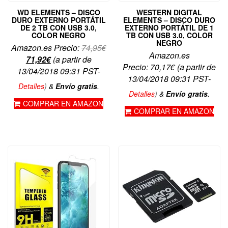
WD ELEMENTS – DISCO
WESTERN DIGITAL
DURO EXTERNO PORTÁTIL
ELEMENTS – DISCO DURO
DE 2 TB CON USB 3.0,
EXTERNO PORTÁTIL DE 1
COLOR NEGRO
TB CON USB 3.0, COLOR
NEGRO
El
Amazon.es Precio:
74,95
€
Amazon.es
El
precio
71,92
€
(a partir de
Precio:
70,17
€
(a partir de
precio
original
13/04/2018 09:31 PST-
13/04/2018 09:31 PST-
actual
era:
Detalles
)
&
Envío gratis
.
es:
74,95€.
Detalles
)
&
Envío gratis
.
COMPRAR EN AMAZON
71,92€.
COMPRAR EN AMAZON