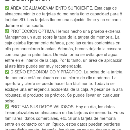
ÁREA DE ALMACENAMIENTO SUFICIENTE. Esta caja de
almacenamiento de tarjetas de memoria tiene capacidad para 8
tarjetas SD. Las tarjetas tienen una sujeción firme y no se caen
durante el transporte.
PROTECCIÓN ÓPTIMA. Hemos hecho una prueba extrema.
Manejamos un auto sobre la tapa de la tarjeta de memoria. La
caja estaba ligeramente dañada, pero las cartas contenidas en
ella permanecieron intactas. Además, hemos dejado la cáscara
con una goma patentada. De esta forma se evita que el agua
entre en el interior de la caja. Por lo tanto, un área de aplicación
al aire libre puede ser muy recomendable.
DISEÑO ERGONÓMICO Y PRÁCTICO. La bolsa de la tarjeta
de memoria está equipada con un cierre de clic moderno. La
apertura y cierre se puede hacer tan fácilmente. Todavía se
excluye una emergencia accidental de la caja. A pesar de la alta
robustez, el producto es práctico. Se puede llevar en cualquier
bolso.
PROTEJA SUS DATOS VALIOSOS. Hoy en día, los datos
irreemplazables se almacenan en las tarjetas de memoria. Fotos
familiares, datos comerciales, etc. Si una tarjeta de memoria
entra en contacto con un líquido, estos datos pueden perderse
irremediablemente. Además, los choques son un riesgo que no