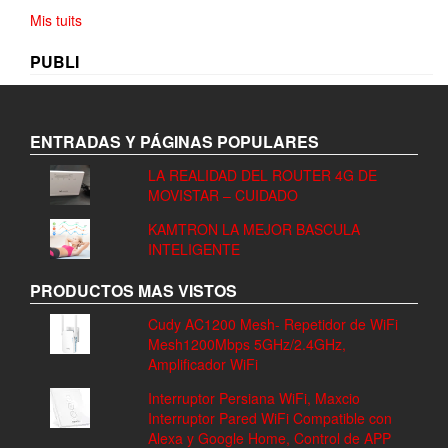
Mis tuits
PUBLI
ENTRADAS Y PÁGINAS POPULARES
LA REALIDAD DEL ROUTER 4G DE
MOVISTAR – CUIDADO
KAMTRON LA MEJOR BASCULA
INTELIGENTE
PRODUCTOS MAS VISTOS
Cudy AC1200 Mesh- Repetidor de WiFi
Mesh1200Mbps 5GHz/2.4GHz,
Amplificador WiFi
Interruptor Persiana WiFi, Maxcio
Interruptor Pared WiFi Compatible con
Alexa y Google Home, Control de APP