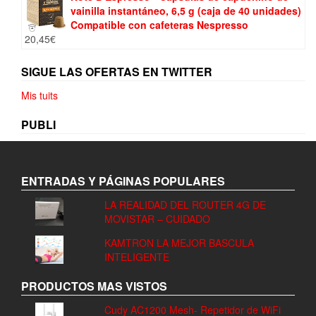
vainilla instantáneo, 6,5 g (caja de 40 unidades)
Compatible con cafeteras Nespresso
20,45
€
SIGUE LAS OFERTAS EN TWITTER
Mis tuits
PUBLI
ENTRADAS Y PÁGINAS POPULARES
LA REALIDAD DEL ROUTER 4G DE
MOVISTAR – CUIDADO
KAMTRON LA MEJOR BASCULA
INTELIGENTE
PRODUCTOS MAS VISTOS
Cudy AC1200 Mesh- Repetidor de WiFi