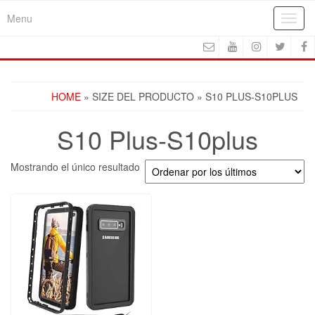
Skip
Menu
Toggl
to
navig
the
content
HOME
» SIZE DEL PRODUCTO » S10 PLUS-S10PLUS
S10 Plus-S10plus
Mostrando el único resultado