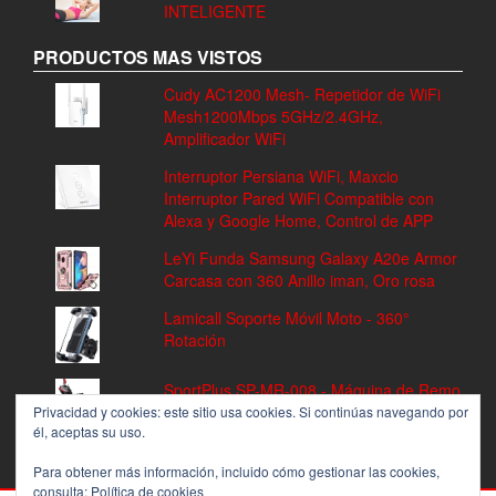
INTELIGENTE
PRODUCTOS MAS VISTOS
Cudy AC1200 Mesh- Repetidor de WiFi
Mesh1200Mbps 5GHz/2.4GHz,
Amplificador WiFi
Interruptor Persiana WiFi, Maxcio
Interruptor Pared WiFi Compatible con
Alexa y Google Home, Control de APP
LeYi Funda Samsung Galaxy A20e Armor
Carcasa con 360 Anillo iman, Oro rosa
Lamicall Soporte Móvil Moto - 360°
Rotación
SportPlus SP-MR-008 - Máquina de Remo
Fitness, Volante de Inercia de 8 kg, 8
Privacidad y cookies: este sitio usa cookies. Si continúas navegando por
él, aceptas su uso.
Niveles de Resistencia
Para obtener más información, incluido cómo gestionar las cookies,
consulta:
Política de cookies