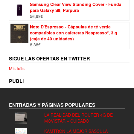
Samsung Clear View Standing Cover - Funda
para Galaxy S9, Púrpura
56,99
€
Note D'Espresso - Cápsulas de té verde
compatibles con cafeteras Nespresso*, 3 g
(caja de 40 unidades)
8,38
€
SIGUE LAS OFERTAS EN TWITTER
Mis tuits
PUBLI
ENTRADAS Y PÁGINAS POPULARES
LA REALIDAD DEL ROUTER 4G DE
MOVISTAR – CUIDADO
KAMTRON LA MEJOR BASCULA