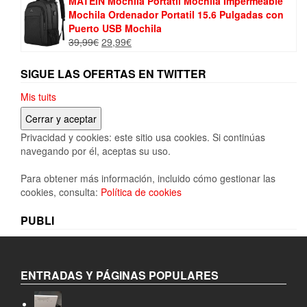
MATEIN Mochila Portatil Mochila Impermeable
Mochila Ordenador Portatil 15.6 Pulgadas con
Puerto USB Mochila
El
El
39,99
€
29,99
€
precio
precio
original
actual
SIGUE LAS OFERTAS EN TWITTER
era:
es:
39,99€.
29,99€.
Mis tuits
Privacidad y cookies: este sitio usa cookies. Si continúas
navegando por él, aceptas su uso.
Para obtener más información, incluido cómo gestionar las
cookies, consulta:
Política de cookies
PUBLI
ENTRADAS Y PÁGINAS POPULARES