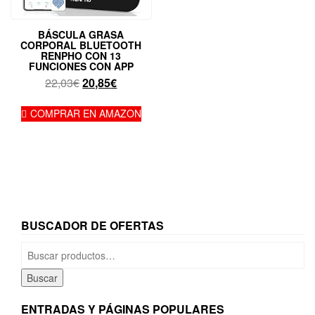
BÁSCULA GRASA
CORPORAL BLUETOOTH
RENPHO CON 13
FUNCIONES CON APP
El
El
22,03
€
20,85
€
precio
precio
original
actual
COMPRAR EN AMAZON
era:
es:
22,03€.
20,85€.
BUSCADOR DE OFERTAS
Buscar
por:
Buscar
ENTRADAS Y PÁGINAS POPULARES