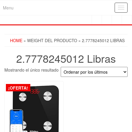
Skip
Menu
Toggl
to
navig
the
content
HOME
» WEIGHT DEL PRODUCTO » 2.7778245012 LIBRAS
2.7778245012 Libras
Mostrando el único resultado
¡OFERTA!