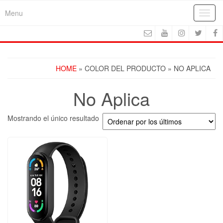
Skip
Menu
Toggl
to
navig
the
content
HOME
» COLOR DEL PRODUCTO » NO APLICA
No Aplica
Mostrando el único resultado