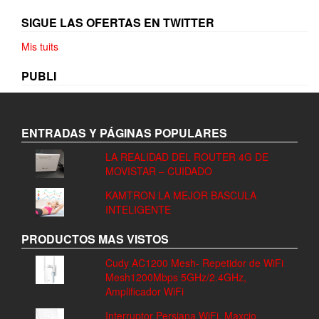
SIGUE LAS OFERTAS EN TWITTER
Mis tuits
PUBLI
ENTRADAS Y PÁGINAS POPULARES
LA REALIDAD DEL ROUTER 4G DE
MOVISTAR – CUIDADO
KAMTRON LA MEJOR BASCULA
INTELIGENTE
PRODUCTOS MAS VISTOS
Cudy AC1200 Mesh- Repetidor de WiFi
Mesh1200Mbps 5GHz/2.4GHz,
Amplificador WiFi
Interruptor Persiana WiFi, Maxcio