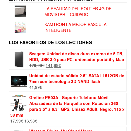
LA REALIDAD DEL ROUTER 4G DE
MOVISTAR – CUIDADO
KAMTRON LA MEJOR BASCULA
INTELIGENTE
LOS FAVORITOS DE LOS LECTORES
Seagate Unidad de disco duro externa de 5 TB,
HDD, USB 3.0 para PC, ordenador portátil y Mac
El
El
179,99
€
141,99
€
precio
precio
Unidad de estado sólido 2.5" SATA III 512GB de
original
actual
7mm con tecnología 3D NAND flash
era:
es:
41,99
€
179,99€.
141,99€.
Grefine PB03A - Soporte Teléfono Móvil
Abrazadera de la Horquilla con Rotación 360
para 3.5" a 6.3" GPS, Unisex Adult, Negro, 115 x
58 mm
El
El
17,99
€
16,98
€
precio
precio
Western Digital My Cloud Home -