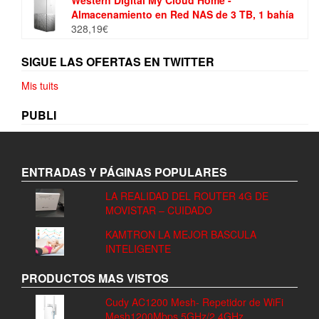
original
actual
Almacenamiento en Red NAS de 3 TB, 1 bahía
era:
es:
328,19
€
17,99€.
16,98€.
SIGUE LAS OFERTAS EN TWITTER
Mis tuits
PUBLI
ENTRADAS Y PÁGINAS POPULARES
LA REALIDAD DEL ROUTER 4G DE
MOVISTAR – CUIDADO
KAMTRON LA MEJOR BASCULA
INTELIGENTE
PRODUCTOS MAS VISTOS
Cudy AC1200 Mesh- Repetidor de WiFi
Mesh1200Mbps 5GHz/2.4GHz,