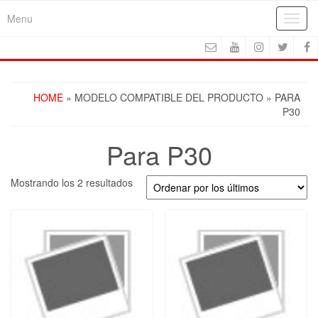
Skip
Menu
Toggl
to
navig
the
content
HOME
» MODELO COMPATIBLE DEL PRODUCTO » PARA
P30
Para P30
Ordenado
Mostrando los 2 resultados
por
los
últimos