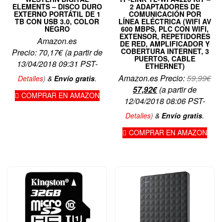
ELEMENTS – DISCO DURO
2 ADAPTADORES DE
EXTERNO PORTÁTIL DE 1
COMUNICACIÓN POR
TB CON USB 3.0, COLOR
LÍNEA ELÉCTRICA (WIFI AV
NEGRO
600 MBPS, PLC CON WIFI,
EXTENSOR, REPETIDORES
Amazon.es
DE RED, AMPLIFICADOR Y
COBERTURA INTERNET, 3
Precio:
70,17
€
(a partir de
PUERTOS, CABLE
13/04/2018 09:31 PST-
ETHERNET)
El
Amazon.es Precio:
59,99
€
Detalles
)
&
Envío gratis
.
El
pre
57,92
€
(a partir de
COMPRAR EN AMAZON
precio
ori
12/04/2018 08:06 PST-
actual
era
Detalles
)
&
Envío gratis
.
es:
59,
COMPRAR EN AMAZON
57,92€.