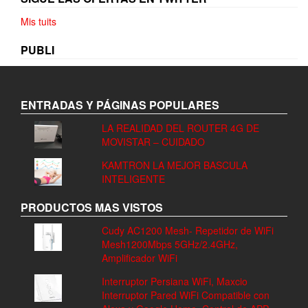
Mis tuits
PUBLI
ENTRADAS Y PÁGINAS POPULARES
LA REALIDAD DEL ROUTER 4G DE
MOVISTAR – CUIDADO
KAMTRON LA MEJOR BASCULA
INTELIGENTE
PRODUCTOS MAS VISTOS
Cudy AC1200 Mesh- Repetidor de WiFi
Mesh1200Mbps 5GHz/2.4GHz,
Amplificador WiFi
Interruptor Persiana WiFi, Maxcio
Interruptor Pared WiFi Compatible con