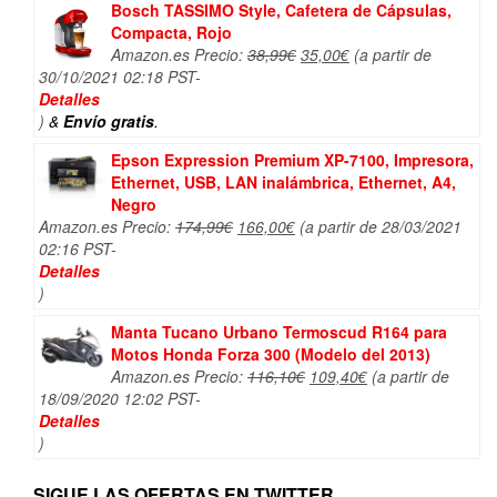
Bosch TASSIMO Style, Cafetera de Cápsulas,
Compacta, Rojo
El
El
Amazon.es Precio:
38,99
€
35,00
€
(a partir de
precio
precio
30/10/2021 02:18 PST-
original
actual
Detalles
era:
es:
)
&
Envío gratis
.
38,99€.
35,00€.
Epson Expression Premium XP-7100, Impresora,
Ethernet, USB, LAN inalámbrica, Ethernet, A4,
Negro
El
El
Amazon.es Precio:
174,99
€
166,00
€
(a partir de 28/03/2021
precio
precio
02:16 PST-
original
actual
Detalles
era:
es:
)
174,99€.
166,00€.
Manta Tucano Urbano Termoscud R164 para
Motos Honda Forza 300 (Modelo del 2013)
El
El
Amazon.es Precio:
116,10
€
109,40
€
(a partir de
precio
precio
18/09/2020 12:02 PST-
original
actual
Detalles
era:
es:
)
116,10€.
109,40€.
SIGUE LAS OFERTAS EN TWITTER