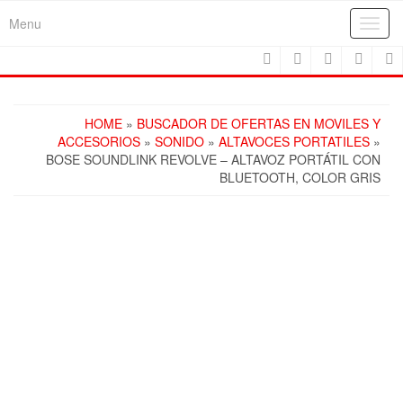
Skip
Menu
Toggl
to
navig
the
content
HOME
»
BUSCADOR DE OFERTAS EN MOVILES Y
ACCESORIOS
»
SONIDO
»
ALTAVOCES PORTATILES
»
BOSE SOUNDLINK REVOLVE – ALTAVOZ PORTÁTIL CON
BLUETOOTH, COLOR GRIS