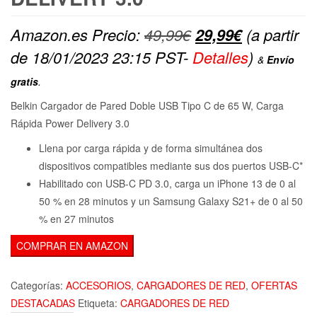
El
El
Amazon.es Precio:
49,99
€
29,99
€
(a partir
precio
precio
de 18/01/2023 23:15 PST-
Detalles
)
&
Envío
original
actual
gratis
.
era:
es:
Belkin Cargador de Pared Doble USB Tipo C de 65 W, Carga
49,99€.
29,99€.
Rápida Power Delivery 3.0
Llena por carga rápida y de forma simultánea dos
dispositivos compatibles mediante sus dos puertos USB-C*
Habilitado con USB-C PD 3.0, carga un iPhone 13 de 0 al
50 % en 28 minutos y un Samsung Galaxy S21+ de 0 al 50
% en 27 minutos
COMPRAR EN AMAZON
Categorías:
ACCESORIOS
,
CARGADORES DE RED
,
OFERTAS
DESTACADAS
Etiqueta:
CARGADORES DE RED