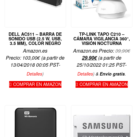
DELL AC511 – BARRA DE
TP-LINK TAPO C210 –
SONIDO USB (2.5 W, USB,
CÁMARA VIGILANCIA 360°,
3.5 MM), COLOR NEGRO
VISIÓN NOCTURNA
El
Amazon.es
Amazon.es Precio:
39,90
€
El
pre
Precio:
103,00
€
(a partir de
29,90
€
(a partir de
precio
ori
13/04/2018 00:05 PST-
25/10/2022 01:25 PST-
actual
era
Detalles
)
Detalles
)
&
Envío gratis
.
es:
39,
COMPRAR EN AMAZON
COMPRAR EN AMAZON
29,90€.