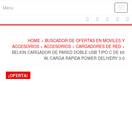
Skip
Menu
Toggl
to
navig
the
content
HOME
»
BUSCADOR DE OFERTAS EN MOVILES Y
ACCESORIOS
»
ACCESORIOS
»
CARGADORES DE RED
»
BELKIN CARGADOR DE PARED DOBLE USB TIPO C DE 65
W, CARGA RÁPIDA POWER DELIVERY 3.0
¡OFERTA!