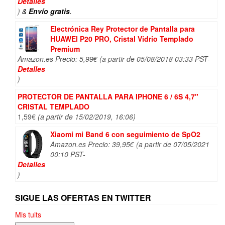
original
actual
Detalles
era:
es:
)
&
Envío gratis
.
149,99€.
125,00€.
Electrónica Rey Protector de Pantalla para
HUAWEI P20 PRO, Cristal Vidrio Templado
Premium
Amazon.es Precio:
5,99
€
(a partir de 05/08/2018 03:33 PST-
Detalles
)
PROTECTOR DE PANTALLA PARA IPHONE 6 / 6S 4,7"
CRISTAL TEMPLADO
1,59
€
(a partir de 15/02/2019, 16:06)
Xiaomi mi Band 6 con seguimiento de SpO2
Amazon.es Precio:
39,95
€
(a partir de 07/05/2021
00:10 PST-
Detalles
)
SIGUE LAS OFERTAS EN TWITTER
Mis tuits