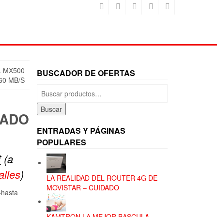
L MX500
BUSCADOR DE OFERTAS
60 MB/S
Buscar
por:
Buscar
TADO
ENTRADAS Y PÁGINAS
POPULARES
El
€
(a
precio
alles
)
LA REALIDAD DEL ROUTER 4G DE
actual
MOVISTAR – CUIDADO
-hasta
es:
KAMTRON LA MEJOR BASCULA