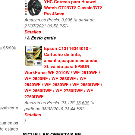
YHC Correas para Huawei
Watch GT2/GT2 Classic/GT2
Pro 46mm
Amazon.es Precio:
9,99
€
(a partir de
21/07/2021 00:52 PST-
Detalles
)
&
Envío gratis
.
ta 95/90k
Epson C13T16344010 -
Cartucho de tinta,
amarillo,paquete estándar,
XL válido para EPSON
WorkForce WF-2010W / WF-2510WF /
WF-2520NF / WF-2530WF / WF-
2540WF / WF-2630WF / WF-2650DWF /
WF-2660DWF / WF-2750DWF / WF-
2760DWF
El
El
Amazon.es Precio:
23,17
€
16,60
€
(a
azables y
precio
precio
partir de 08/02/2019 23:44 PST-
original
actual
Detalles
era:
es:
)
ocumentos
23,17€.
16,60€.
 de estado
SIGUE LAS OFERTAS EN