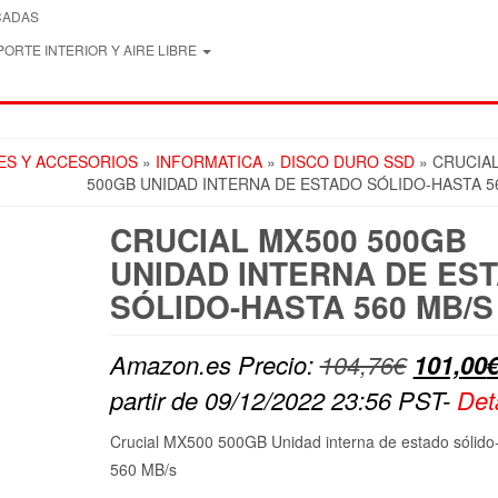
CADAS
ORTE INTERIOR Y AIRE LIBRE
ES Y ACCESORIOS
»
INFORMATICA
»
DISCO DURO SSD
» CRUCIA
500GB UNIDAD INTERNA DE ESTADO SÓLIDO-HASTA 5
CRUCIAL MX500 500GB
UNIDAD INTERNA DE ES
SÓLIDO-HASTA 560 MB/S
El
Amazon.es Precio:
104,76
€
101,00
precio
partir de 09/12/2022 23:56 PST-
Det
original
Crucial MX500 500GB Unidad interna de estado sólido
era:
560 MB/s