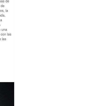
bas de
o de
os, la
ada,
da
s
n una
 con las
e las