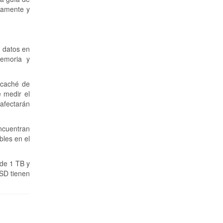
damente y
s datos en
memoria y
 caché de
e medir el
 afectarán
ncuentran
bles en el
de 1 TB y
SD tienen