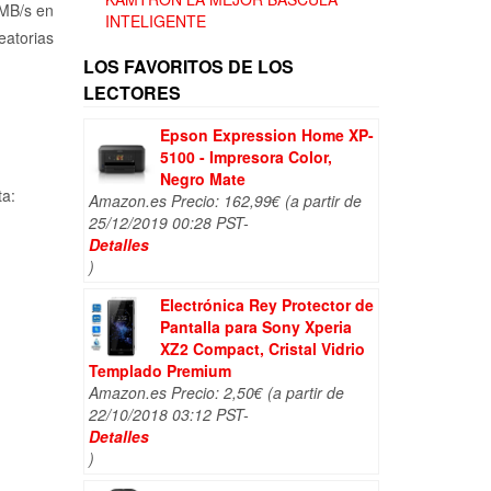
.
101,00€.
 MB/s en
INTELIGENTE
leatorias
LOS FAVORITOS DE LOS
LECTORES
Epson Expression Home XP-
5100 - Impresora Color,
Negro Mate
ta:
Amazon.es Precio:
162,99
€
(a partir de
25/12/2019 00:28 PST-
Detalles
)
Electrónica Rey Protector de
Pantalla para Sony Xperia
XZ2 Compact, Cristal Vidrio
Templado Premium
Amazon.es Precio:
2,50
€
(a partir de
22/10/2018 03:12 PST-
Detalles
)