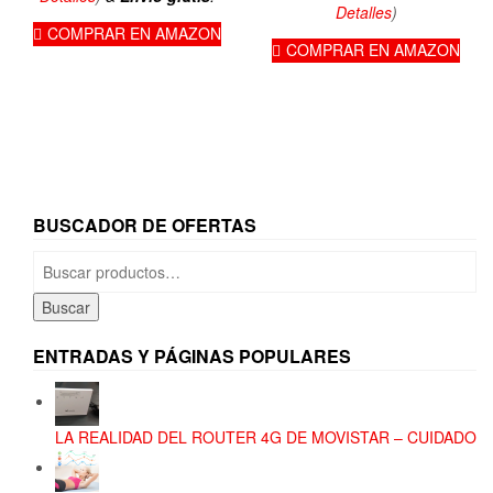
es:
74,95€.
Detalles
)
COMPRAR EN AMAZON
71,92€.
COMPRAR EN AMAZON
BUSCADOR DE OFERTAS
Buscar
por:
Buscar
ENTRADAS Y PÁGINAS POPULARES
LA REALIDAD DEL ROUTER 4G DE MOVISTAR – CUIDADO