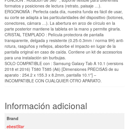
FUNCIÓN : Rotación de 360 °, soporte flexible para diferentes
formatos y posiciones de lectura (retrato, paisaje …).
ERGONOMÍA : Perfecta cada día, nuestra funda es fácil de usar,
su corte se adapta a las particularidades del dispositivo (botones,
conectores, cámara …). La abertura en arco de círculo en la
parte posterior mantiene la tableta en la mano y permite girarla.
CRISTAL TEMPLADO : Película protectora de pantalla
transparente, delgada y resistente (0.25-0.3mm / norma 9H) anti-
rotura, rasguños y reflejos, absorbe el impacto en lugar de la
pantalla original en caso de caída. Contiene un kit de accesorios
para una instalación sin burbujas.
SOLO COMPATIBLE con : Samsung Galaxy Tab A 10.1 (versions
2018 et 2016) T580 T585 (A6) [Dimensiones PRECISAS de su
aparato : 254.2 x 155.3 x 8.2mm, pantalla 10.1″] –
INCOMPATIBLE CON CUALQUIER OTRO APARATO.
Información adicional
Brand
ebestStar