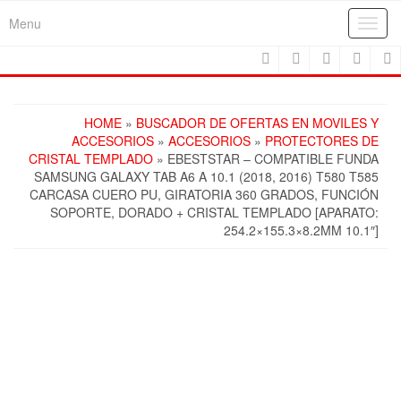
Skip
Menu
Toggl
to
navig
the
content
HOME
»
BUSCADOR DE OFERTAS EN MOVILES Y
ACCESORIOS
»
ACCESORIOS
»
PROTECTORES DE
CRISTAL TEMPLADO
» EBESTSTAR – COMPATIBLE FUNDA
SAMSUNG GALAXY TAB A6 A 10.1 (2018, 2016) T580 T585
CARCASA CUERO PU, GIRATORIA 360 GRADOS, FUNCIÓN
SOPORTE, DORADO + CRISTAL TEMPLADO [APARATO:
254.2×155.3×8.2MM 10.1″]