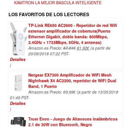
KAMTRON LA MEJOR BASCULA INTELIGENTE
LOS FAVORITOS DE LOS LECTORES
TP-Link RE650 AC2600 - Repetidor de red Wifi
extensor amplificador de cobertura(Puerto
Ethernet Gigabit, doble banda: 800Mbps,
2.4GHz + 1733Mbps, 5GHz, 4 antenas)
El
El
Amazon.es Precio:
87,91
€
81,92
€
(a partir de
precio
precio
20/09/2018 07:22 PST-
original
actual
Detalles
era:
es:
)
87,91€.
81,92€.
Netgear EX7300 Amplificador de WiFi Mesh
Nighthawk X4 AC2200, repetidor de WiFi Dual
Band, 1 Puerto
Amazon.es Precio:
69,99
€
(a partir de 13/05/2018
01:49 PST-
Detalles
)
Trust Evon - Juego de Altavoces inalámbricos
2.1 de 30W con Bluetooth, Negro