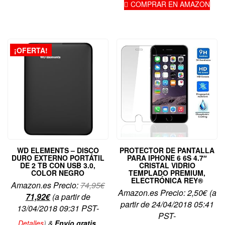
COMPRAR EN AMAZON
¡OFERTA!
WD ELEMENTS – DISCO
PROTECTOR DE PANTALLA
DURO EXTERNO PORTÁTIL
PARA IPHONE 6 6S 4.7″
DE 2 TB CON USB 3.0,
CRISTAL VIDRIO
COLOR NEGRO
TEMPLADO PREMIUM,
ELECTRÓNICA REY®
El
Amazon.es Precio:
74,95
€
Amazon.es Precio:
2,50
€
(a
El
precio
71,92
€
(a partir de
partir de 24/04/2018 05:41
precio
original
13/04/2018 09:31 PST-
PST-
actual
era:
Detalles
)
&
Envío gratis
.