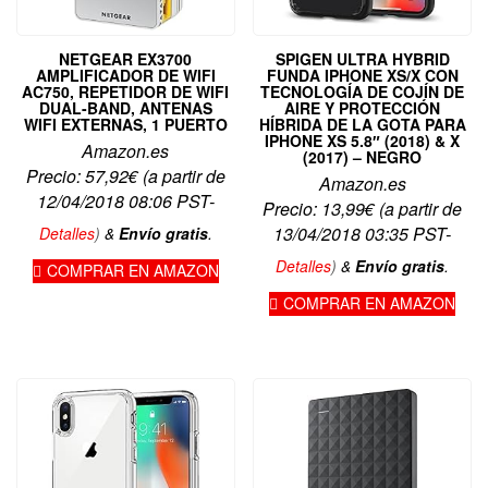
NETGEAR EX3700
SPIGEN ULTRA HYBRID
AMPLIFICADOR DE WIFI
FUNDA IPHONE XS/X CON
AC750, REPETIDOR DE WIFI
TECNOLOGÍA DE COJÍN DE
DUAL-BAND, ANTENAS
AIRE Y PROTECCIÓN
WIFI EXTERNAS, 1 PUERTO
HÍBRIDA DE LA GOTA PARA
IPHONE XS 5.8″ (2018) & X
Amazon.es
(2017) – NEGRO
Precio:
57,92
€
(a partir de
Amazon.es
12/04/2018 08:06 PST-
Precio:
13,99
€
(a partir de
13/04/2018 03:35 PST-
Detalles
)
&
Envío gratis
.
Detalles
)
&
Envío gratis
.
COMPRAR EN AMAZON
COMPRAR EN AMAZON