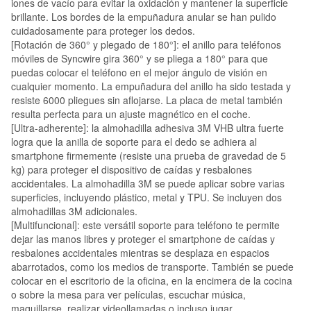
iones de vacío para evitar la oxidación y mantener la superficie
brillante. Los bordes de la empuñadura anular se han pulido
cuidadosamente para proteger los dedos.
[Rotación de 360° y plegado de 180°]: el anillo para teléfonos
móviles de Syncwire gira 360° y se pliega a 180° para que
puedas colocar el teléfono en el mejor ángulo de visión en
cualquier momento. La empuñadura del anillo ha sido testada y
resiste 6000 pliegues sin aflojarse. La placa de metal también
resulta perfecta para un ajuste magnético en el coche.
[Ultra-adherente]: la almohadilla adhesiva 3M VHB ultra fuerte
logra que la anilla de soporte para el dedo se adhiera al
smartphone firmemente (resiste una prueba de gravedad de 5
kg) para proteger el dispositivo de caídas y resbalones
accidentales. La almohadilla 3M se puede aplicar sobre varias
superficies, incluyendo plástico, metal y TPU. Se incluyen dos
almohadillas 3M adicionales.
[Multifuncional]: este versátil soporte para teléfono te permite
dejar las manos libres y proteger el smartphone de caídas y
resbalones accidentales mientras se desplaza en espacios
abarrotados, como los medios de transporte. También se puede
colocar en el escritorio de la oficina, en la encimera de la cocina
o sobre la mesa para ver películas, escuchar música,
maquillarse, realizar videollamadas o incluso jugar.