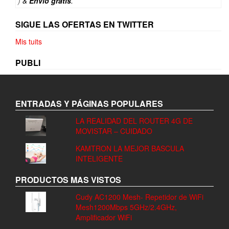
)
&
Envío gratis
.
SIGUE LAS OFERTAS EN TWITTER
Mis tuits
PUBLI
ENTRADAS Y PÁGINAS POPULARES
LA REALIDAD DEL ROUTER 4G DE
MOVISTAR – CUIDADO
KAMTRON LA MEJOR BASCULA
INTELIGENTE
PRODUCTOS MAS VISTOS
Cudy AC1200 Mesh- Repetidor de WiFi
Mesh1200Mbps 5GHz/2.4GHz,
Amplificador WiFi