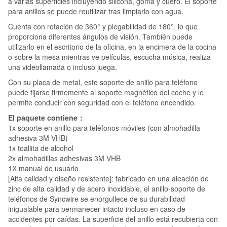
a varias superficies incluyendo silicona, goma y cuero. El soporte
para anillos se puede reutilizar tras limpiarlo con agua.
Cuenta con rotación de 360° y plegabilidad de 180°, lo que
proporciona diferentes ángulos de visión. También puede
utilizarlo en el escritorio de la oficina, en la encimera de la cocina
o sobre la mesa mientras ve películas, escucha música, realiza
una videollamada o incluso juega.
Con su placa de metal, este soporte de anillo para teléfono
puede fijarse firmemente al soporte magnético del coche y le
permite conducir con seguridad con el teléfono encendido.
El paquete contiene：
1x soporte en anillo para teléfonos móviles (con almohadilla
adhesiva 3M VHB)
1x toallita de alcohol
2x almohadillas adhesivas 3M VHB
1X manual de usuario
[Alta calidad y diseño resistente]: fabricado en una aleación de
zinc de alta calidad y de acero inoxidable, el anillo-soporte de
teléfonos de Syncwire se enorgullece de su durabilidad
inigualable para permanecer intacto incluso en caso de
accidentes por caídas. La superficie del anillo está recubierta con