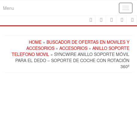
Skip
Menu
Toggl
to
navig
the
content
HOME
»
BUSCADOR DE OFERTAS EN MOVILES Y
ACCESORIOS
»
ACCESORIOS
»
ANILLO SOPORTE
TELEFONO MOVIL
» SYNCWIRE ANILLO SOPORTE MÓVIL
PARA EL DEDO – SOPORTE DE COCHE CON ROTACIÓN
360º