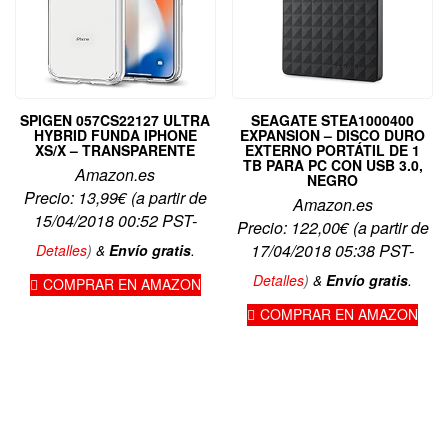
SPIGEN 057CS22127 ULTRA
SEAGATE STEA1000400
HYBRID FUNDA IPHONE
EXPANSION – DISCO DURO
XS/X – TRANSPARENTE
EXTERNO PORTÁTIL DE 1
TB PARA PC CON USB 3.0,
Amazon.es
NEGRO
Precio:
13,99
€
(a partir de
Amazon.es
15/04/2018 00:52 PST-
Precio:
122,00
€
(a partir de
17/04/2018 05:38 PST-
Detalles
)
&
Envío gratis
.
Detalles
)
&
Envío gratis
.
COMPRAR EN AMAZON
COMPRAR EN AMAZON