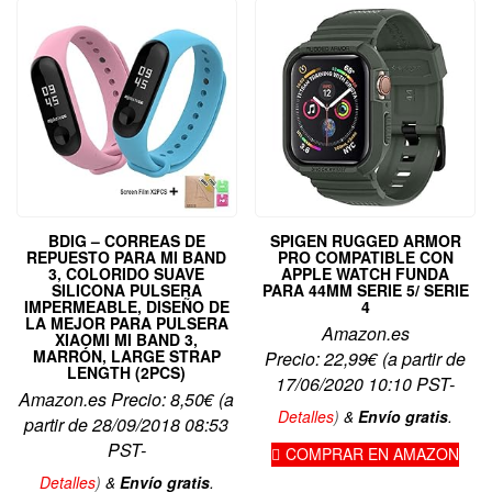
BDIG – CORREAS DE
SPIGEN RUGGED ARMOR
REPUESTO PARA MI BAND
PRO COMPATIBLE CON
3, COLORIDO SUAVE
APPLE WATCH FUNDA
SILICONA PULSERA
PARA 44MM SERIE 5/ SERIE
IMPERMEABLE, DISEÑO DE
4
LA MEJOR PARA PULSERA
Amazon.es
XIAOMI MI BAND 3,
MARRÓN, LARGE STRAP
Precio:
22,99
€
(a partir de
LENGTH (2PCS)
17/06/2020 10:10 PST-
Amazon.es Precio:
8,50
€
(a
Detalles
)
&
Envío gratis
.
partir de 28/09/2018 08:53
PST-
COMPRAR EN AMAZON
Detalles
)
&
Envío gratis
.