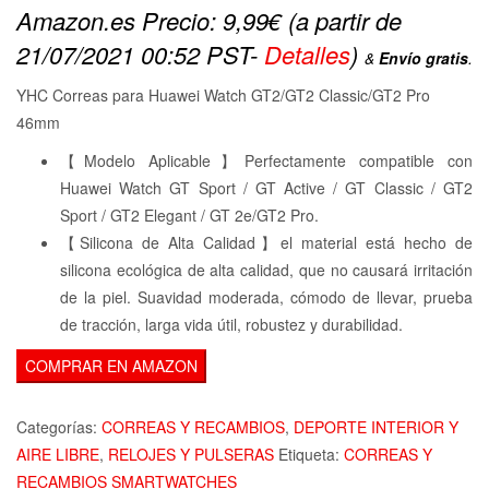
Amazon.es Precio:
9,99
€
(a partir de
21/07/2021 00:52 PST-
Detalles
)
&
Envío gratis
.
YHC Correas para Huawei Watch GT2/GT2 Classic/GT2 Pro
46mm
【Modelo Aplicable】Perfectamente compatible con
Huawei Watch GT Sport / GT Active / GT Classic / GT2
Sport / GT2 Elegant / GT 2e/GT2 Pro.
【Silicona de Alta Calidad】el material está hecho de
silicona ecológica de alta calidad, que no causará irritación
de la piel. Suavidad moderada, cómodo de llevar, prueba
de tracción, larga vida útil, robustez y durabilidad.
COMPRAR EN AMAZON
Categorías:
CORREAS Y RECAMBIOS
,
DEPORTE INTERIOR Y
AIRE LIBRE
,
RELOJES Y PULSERAS
Etiqueta:
CORREAS Y
RECAMBIOS SMARTWATCHES