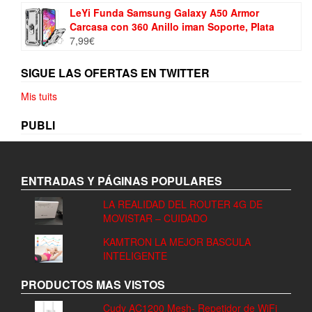
LeYi Funda Samsung Galaxy A50 Armor
Carcasa con 360 Anillo iman Soporte, Plata
7,99
€
SIGUE LAS OFERTAS EN TWITTER
Mis tuits
PUBLI
ENTRADAS Y PÁGINAS POPULARES
LA REALIDAD DEL ROUTER 4G DE
MOVISTAR – CUIDADO
KAMTRON LA MEJOR BASCULA
INTELIGENTE
PRODUCTOS MAS VISTOS
Cudy AC1200 Mesh- Repetidor de WiFi