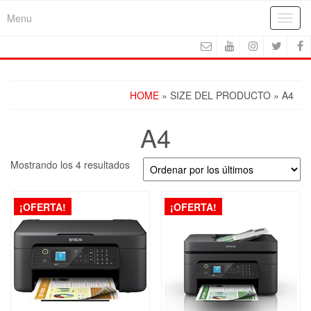
Skip
Menu
Toggl
to
navig
the
content
HOME
» SIZE DEL PRODUCTO » A4
A4
Ordenado
Mostrando los 4 resultados
por
los
últimos
¡OFERTA!
¡OFERTA!