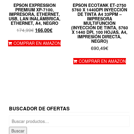
EPSON EXPRESSION
EPSON ECOTANK ET‑2750
PREMIUM XP-7100,
5760 X 1440DPI INYECCIÓN
IMPRESORA, ETHERNET,
DE TINTA A4 33PPM –
USB, LAN INALÁMBRICA,
IMPRESORA
ETHERNET, A4, NEGRO
MULTIFUNCIÓN
(INYECCIÓN DE TINTA, 5760
El
El
174,99
€
166,00
€
X 1440 DPI, 100 HOJAS, A4,
precio
precio
IMPRESIÓN DIRECTA,
NEGRO)
original
actual
COMPRAR EN AMAZON
690,49
€
era:
es:
174,99€.
166,00€.
COMPRAR EN AMAZON
BUSCADOR DE OFERTAS
Buscar
por:
Buscar