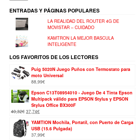
ENTRADAS Y PÁGINAS POPULARES
LA REALIDAD DEL ROUTER 4G DE
MOVISTAR – CUIDADO
KAMTRON LA MEJOR BASCULA
INTELIGENTE
LOS FAVORITOS DE LOS LECTORES
Puig 5020N Juego Puños con Termostato para
moto Universal
88,99
€
Epson C13T08954010 - Juego De 4 Tinta Epson
Multipack válido para EPSON Stylus y EPSON
Stylus Office BX300F
El
El
40,32
€
37,74
€
precio
precio
YAMTION Mochila, Portatil, con Puerto de Carga
original
actual
USB (15.6 Pulgada)
era:
es:
37,99
€
40,32€.
37,74€.