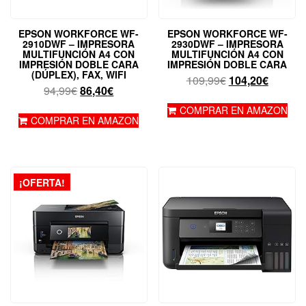
EPSON WORKFORCE WF-
EPSON WORKFORCE WF-
2910DWF – IMPRESORA
2930DWF – IMPRESORA
MULTIFUNCIÓN A4 CON
MULTIFUNCIÓN A4 CON
IMPRESIÓN DOBLE CARA
IMPRESIÓN DOBLE CARA
(DÚPLEX), FAX, WIFI
El
El
109,99
€
104,20
€
El
El
94,99
€
86,40
€
precio
precio
precio
precio
original
actual
COMPRAR EN AMAZON
original
actual
COMPRAR EN AMAZON
era:
es:
era:
es:
109,99€.
104,20€
94,99€.
86,40€.
¡OFERTA!