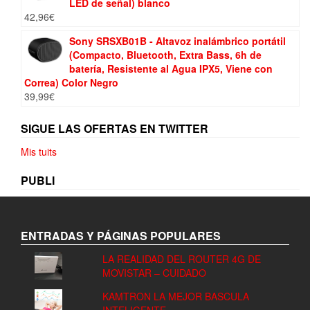
LED de señal) blanco
42,96
€
Sony SRSXB01B - Altavoz inalámbrico portátil
(Compacto, Bluetooth, Extra Bass, 6h de
batería, Resistente al Agua IPX5, Viene con
Correa) Color Negro
39,99
€
SIGUE LAS OFERTAS EN TWITTER
Mis tuits
PUBLI
ENTRADAS Y PÁGINAS POPULARES
LA REALIDAD DEL ROUTER 4G DE
MOVISTAR – CUIDADO
KAMTRON LA MEJOR BASCULA
INTELIGENTE