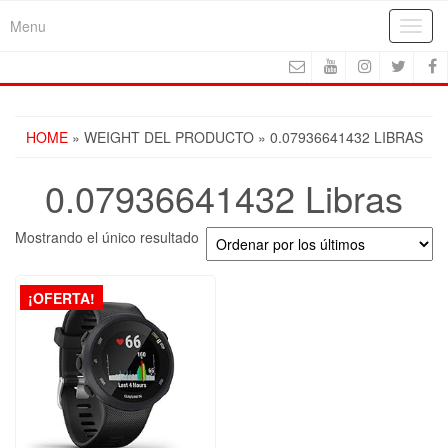
Skip
Menu
Toggl
to
navig
the
content
HOME
» WEIGHT DEL PRODUCTO » 0.07936641432 LIBRAS
0.07936641432 Libras
Mostrando el único resultado
¡OFERTA!