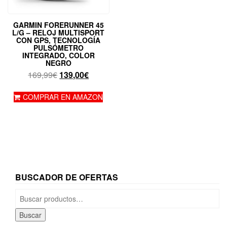
GARMIN FORERUNNER 45
L/G – RELOJ MULTISPORT
CON GPS, TECNOLOGÍA
PULSÓMETRO
INTEGRADO, COLOR
NEGRO
El
El
169,99
€
139,00
€
precio
precio
original
actual
COMPRAR EN AMAZON
era:
es:
169,99€.
139,00€.
BUSCADOR DE OFERTAS
Buscar
por:
Buscar