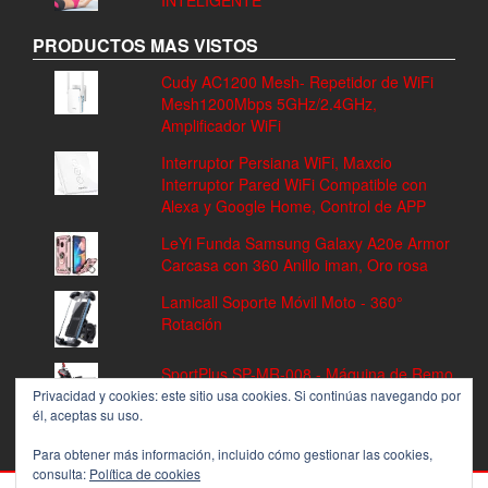
PRODUCTOS MAS VISTOS
Cudy AC1200 Mesh- Repetidor de WiFi
Mesh1200Mbps 5GHz/2.4GHz,
Amplificador WiFi
Interruptor Persiana WiFi, Maxcio
Interruptor Pared WiFi Compatible con
Alexa y Google Home, Control de APP
LeYi Funda Samsung Galaxy A20e Armor
Carcasa con 360 Anillo iman, Oro rosa
Lamicall Soporte Móvil Moto - 360°
Rotación
SportPlus SP-MR-008 - Máquina de Remo
Fitness, Volante de Inercia de 8 kg, 8
Privacidad y cookies: este sitio usa cookies. Si continúas navegando por
él, aceptas su uso.
Niveles de Resistencia
Para obtener más información, incluido cómo gestionar las cookies,
consulta:
Política de cookies