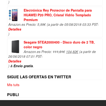
)
Electrónica Rey Protector de Pantalla para
HUAWEI P20 PRO, Cristal Vidrio Templado
Premium
Amazon.es Precio:
5,99
€
(a partir de 05/08/2018 03:33 PST-
Detalles
)
Seagate STEA2000400 - Disco duro de 2 TB,
color negro
El
El
Amazon.es Precio:
111,91
€
104,82
€
(a partir de
precio
precio
26/06/2018 07:01 PST-
original
actual
Detalles
era:
es:
)
&
Envío gratis
.
111,91€.
104,82€.
SIGUE LAS OFERTAS EN TWITTER
Mis tuits
PUBLI