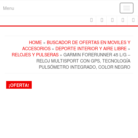
Skip
Menu
Toggl
to
navig
the
content
HOME
»
BUSCADOR DE OFERTAS EN MOVILES Y
ACCESORIOS
»
DEPORTE INTERIOR Y AIRE LIBRE
»
RELOJES Y PULSERAS
» GARMIN FORERUNNER 45 L/G –
RELOJ MULTISPORT CON GPS, TECNOLOGÍA
PULSÓMETRO INTEGRADO, COLOR NEGRO
¡OFERTA!