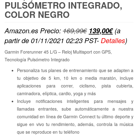
PULSÓMETRO INTEGRADO,
COLOR NEGRO
El
El
Amazon.es Precio:
169,99
€
139,00
€
(a
precio
precio
partir de 01/11/2021 02:23 PST-
Detalles
)
original
actual
Garmin Forerunner 45 L/G – Reloj Multisport con GPS,
era:
es:
Tecnología Pulsómetro Integrado
169,99€.
139,00€
Personaliza tus planes de entrenamiento que se adapten a
tu objetivo de 5 km, 10 km o media maratón, incluye
aplicaciones para correr, ciclismo, pista cubierta,
caminadora, elíptica, cardio, yoga y más
Incluye notificaciones inteligentes para mensajes y
llamadas entrantes, sube automáticamente a nuestra
comunidad en línea de Garmin Connect tu último deporte y
sigue en vivo tu rendimiento, además, controla la música
que se reproduce en tu teléfono