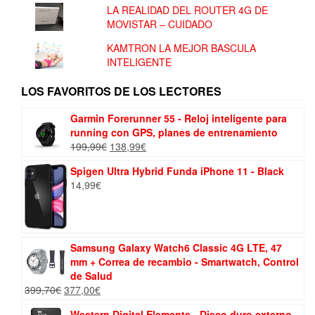
LA REALIDAD DEL ROUTER 4G DE
MOVISTAR – CUIDADO
KAMTRON LA MEJOR BASCULA
INTELIGENTE
LOS FAVORITOS DE LOS LECTORES
Garmin Forerunner 55 - Reloj inteligente para
running con GPS, planes de entrenamiento
El
El
199,99
€
138,99
€
precio
precio
Spigen Ultra Hybrid Funda iPhone 11 - Black
original
actual
14,99
€
era:
es:
199,99€.
138,99€.
Samsung Galaxy Watch6 Classic 4G LTE, 47
mm + Correa de recambio - Smartwatch, Control
de Salud
El
El
399,70
€
377,00
€
precio
precio
Western Digital Elements - Disco duro externo