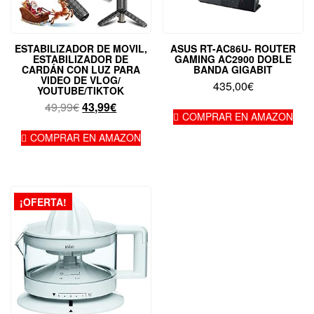
ESTABILIZADOR DE MOVIL,
ASUS RT-AC86U- ROUTER
ESTABILIZADOR DE
GAMING AC2900 DOBLE
CARDÁN CON LUZ PARA
BANDA GIGABIT
VIDEO DE VLOG/
435,00
€
YOUTUBE/TIKTOK
El
El
49,99
€
43,99
€
COMPRAR EN AMAZON
precio
precio
original
actual
COMPRAR EN AMAZON
era:
es:
49,99€.
43,99€.
¡OFERTA!