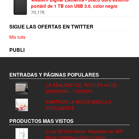
original
actual
portátil de 1 TB con USB 3.0, color negro
era:
es:
70,17
€
399,70€.
377,00€.
SIGUE LAS OFERTAS EN TWITTER
Mis tuits
PUBLI
ENTRADAS Y PÁGINAS POPULARES
LA REALIDAD DEL ROUTER 4G DE
MOVISTAR – CUIDADO
KAMTRON LA MEJOR BASCULA
INTELIGENTE
PRODUCTOS MAS VISTOS
Cudy AC1200 Mesh- Repetidor de WiFi
Mesh1200Mbps 5GHz/2.4GHz,