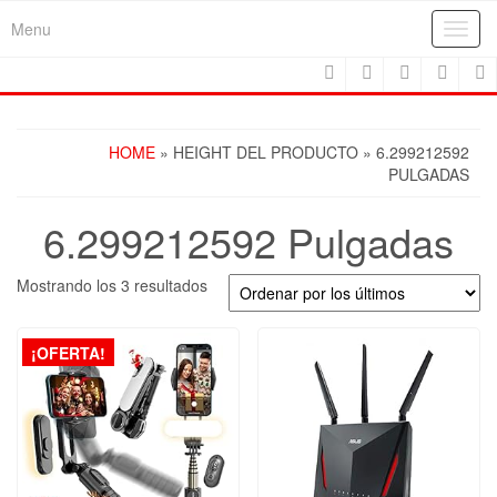
Skip
Menu
Toggl
to
navig
the
content
HOME
» HEIGHT DEL PRODUCTO » 6.299212592
PULGADAS
6.299212592 Pulgadas
Ordenado
Mostrando los 3 resultados
por
los
últimos
¡OFERTA!