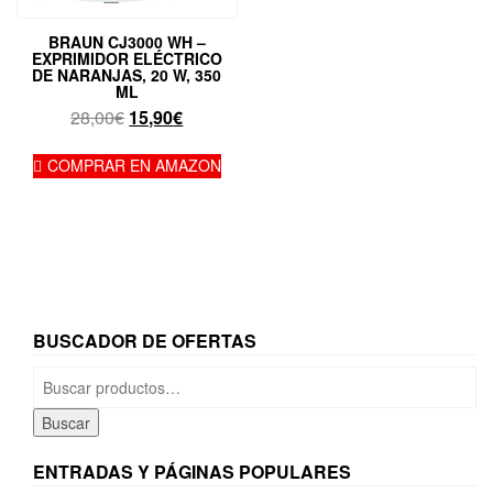
BRAUN CJ3000 WH –
EXPRIMIDOR ELÉCTRICO
DE NARANJAS, 20 W, 350
ML
El
El
28,00
€
15,90
€
precio
precio
original
actual
COMPRAR EN AMAZON
era:
es:
28,00€.
15,90€.
BUSCADOR DE OFERTAS
Buscar
por:
Buscar
ENTRADAS Y PÁGINAS POPULARES