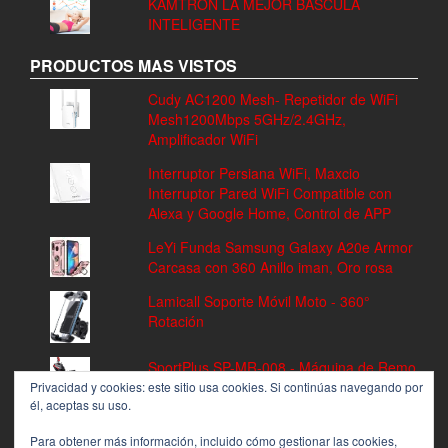
KAMTRON LA MEJOR BASCULA
INTELIGENTE
PRODUCTOS MAS VISTOS
Cudy AC1200 Mesh- Repetidor de WiFi
Mesh1200Mbps 5GHz/2.4GHz,
Amplificador WiFi
Interruptor Persiana WiFi, Maxcio
Interruptor Pared WiFi Compatible con
Alexa y Google Home, Control de APP
LeYi Funda Samsung Galaxy A20e Armor
Carcasa con 360 Anillo iman, Oro rosa
Lamicall Soporte Móvil Moto - 360°
Rotación
SportPlus SP-MR-008 - Máquina de Remo
Fitness, Volante de Inercia de 8 kg, 8
Privacidad y cookies: este sitio usa cookies. Si continúas navegando por
él, aceptas su uso.
Niveles de Resistencia
Para obtener más información, incluido cómo gestionar las cookies,