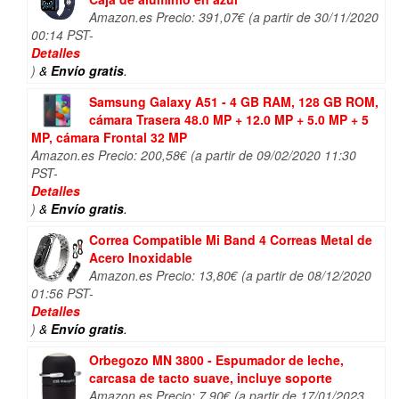
Amazon.es Precio:
391,07
€
(a partir de 30/11/2020
00:14 PST-
Detalles
)
&
Envío gratis
.
Samsung Galaxy A51 - 4 GB RAM, 128 GB ROM,
cámara Trasera 48.0 MP + 12.0 MP + 5.0 MP + 5
MP, cámara Frontal 32 MP
Amazon.es Precio:
200,58
€
(a partir de 09/02/2020 11:30
PST-
Detalles
)
&
Envío gratis
.
Correa Compatible Mi Band 4 Correas Metal de
Acero Inoxidable
Amazon.es Precio:
13,80
€
(a partir de 08/12/2020
01:56 PST-
Detalles
)
&
Envío gratis
.
Orbegozo MN 3800 - Espumador de leche,
carcasa de tacto suave, incluye soporte
Amazon.es Precio:
7,90
€
(a partir de 17/01/2023