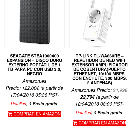
SEAGATE STEA1000400
TP-LINK TL-WA860RE –
EXPANSION – DISCO DURO
REPETIDOR DE RED WIFI
EXTERNO PORTÁTIL DE 1
EXTENSOR AMPLIFICADOR
TB PARA PC CON USB 3.0,
DE COBERTURA(PUERTO
NEGRO
ETHERNET, 10/100 MBPS,
CON ENCHUFE, 300 MBPS,
Amazon.es
2 ANTENAS)
Precio:
122,00
€
(a partir de
El
Amazon.es Precio:
24,99
€
17/04/2018 05:38 PST-
El
pre
22,79
€
(a partir de
precio
ori
12/04/2018 08:06 PST-
Detalles
)
&
Envío gratis
.
actual
era
Detalles
)
&
Envío gratis
.
COMPRAR EN AMAZON
es:
24,
COMPRAR EN AMAZON
22,79€.