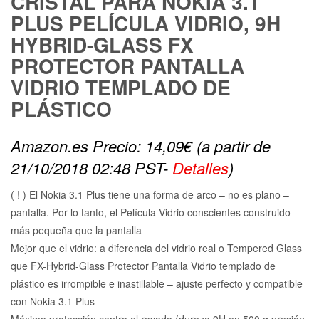
CRISTAL PARA NOKIA 3.1
PLUS PELÍCULA VIDRIO, 9H
HYBRID-GLASS FX
PROTECTOR PANTALLA
VIDRIO TEMPLADO DE
PLÁSTICO
Amazon.es Precio:
14,09
€
(a partir de
21/10/2018 02:48 PST-
Detalles
)
( ! ) El Nokia 3.1 Plus tiene una forma de arco – no es plano –
pantalla. Por lo tanto, el Película Vidrio conscientes construido
más pequeña que la pantalla
Mejor que el vidrio: a diferencia del vidrio real o Tempered Glass
que FX-Hybrid-Glass Protector Pantalla Vidrio templado de
plástico es irrompible e inastillable – ajuste perfecto y compatible
con Nokia 3.1 Plus
Máxima protección contra el rayado (dureza 9H en 500 g presión