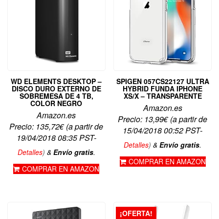
WD ELEMENTS DESKTOP –
SPIGEN 057CS22127 ULTRA
DISCO DURO EXTERNO DE
HYBRID FUNDA IPHONE
SOBREMESA DE 4 TB,
XS/X – TRANSPARENTE
COLOR NEGRO
Amazon.es
Amazon.es
Precio:
13,99
€
(a partir de
Precio:
135,72
€
(a partir de
15/04/2018 00:52 PST-
19/04/2018 08:35 PST-
Detalles
)
&
Envío gratis
.
Detalles
)
&
Envío gratis
.
COMPRAR EN AMAZON
COMPRAR EN AMAZON
¡OFERTA!