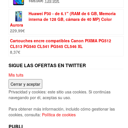
El
El
165,00
€
139,95
€
precio
precio
original
actual
Huawei P30 - de 6.1" (RAM de 6 GB, Memoria
era:
es:
interna de 128 GB, cámara de 40 MP) Color
165,00€.
139,95€.
Aurora
229,99
€
Cartouches encre compatibles Canon PIXMA PG512
CL513 PG540 CL541 PG545 CL546 XL
8,37
€
SIGUE LAS OFERTAS EN TWITTER
Mis tuits
Privacidad y cookies: este sitio usa cookies. Si continúas
navegando por él, aceptas su uso.
Para obtener más información, incluido cómo gestionar las
cookies, consulta:
Política de cookies
PUBLI