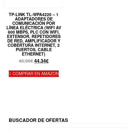
TP-LINK TL-WPA4220 – 1
ADAPTADORES DE
COMUNICACIÓN POR
LÍNEA ELÉCTRICA (WIFI AV
600 MBPS, PLC CON WIFI,
EXTENSOR, REPETIDORES
DE RED, AMPLIFICADOR Y
COBERTURA INTERNET, 2
PUERTOS, CABLE
ETHERNET)
El
El
46,96
€
44,34
€
precio
precio
original
actual
COMPRAR EN AMAZON
era:
es:
46,96€.
44,34€.
BUSCADOR DE OFERTAS
Buscar