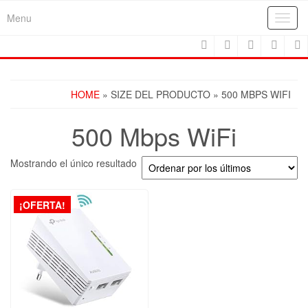
Skip
Menu
Toggl
to
navig
the
content
HOME
» SIZE DEL PRODUCTO » 500 MBPS WIFI
500 Mbps WiFi
Mostrando el único resultado
¡OFERTA!