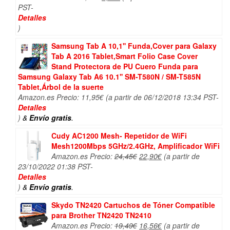
precio
precio
PST-
original
actual
Detalles
era:
es:
)
4,50€.
2,50€.
Samsung Tab A 10,1'' Funda,Cover para Galaxy
Tab A 2016 Tablet,Smart Folio Case Cover
Stand Protectora de PU Cuero Funda para
Samsung Galaxy Tab A6 10.1'' SM-T580N / SM-T585N
Tablet,Árbol de la suerte
Amazon.es Precio:
11,95
€
(a partir de 06/12/2018 13:34 PST-
Detalles
)
&
Envío gratis
.
Cudy AC1200 Mesh- Repetidor de WiFi
Mesh1200Mbps 5GHz/2.4GHz, Amplificador WiFi
El
El
Amazon.es Precio:
24,45
€
22,90
€
(a partir de
precio
precio
23/10/2022 01:38 PST-
original
actual
Detalles
era:
es:
)
&
Envío gratis
.
24,45€.
22,90€.
Skydo TN2420 Cartuchos de Tóner Compatible
para Brother TN2420 TN2410
El
El
Amazon.es Precio:
19,49
€
16,56
€
(a partir de