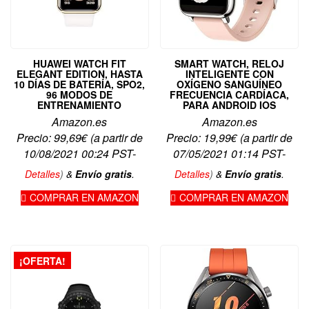
HUAWEI WATCH FIT
SMART WATCH, RELOJ
ELEGANT EDITION, HASTA
INTELIGENTE CON
10 DÍAS DE BATERÍA, SPO2,
OXÍGENO SANGUÍNEO
96 MODOS DE
FRECUENCIA CARDÍACA,
ENTRENAMIENTO
PARA ANDROID IOS
Amazon.es
Amazon.es
Precio:
99,69
€
(a partir de
Precio:
19,99
€
(a partir de
10/08/2021 00:24 PST-
07/05/2021 01:14 PST-
Detalles
)
&
Envío gratis
.
Detalles
)
&
Envío gratis
.
COMPRAR EN AMAZON
COMPRAR EN AMAZON
¡OFERTA!