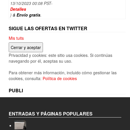
precio
precio
13/10/2023 00:08 PST-
original
actual
Detalles
era:
es:
)
&
Envío gratis
.
19,49€.
16,56€.
SIGUE LAS OFERTAS EN TWITTER
Mis tuits
Privacidad y cookies: este sitio usa cookies. Si continúas
navegando por él, aceptas su uso.
Para obtener más información, incluido cómo gestionar las
cookies, consulta:
Política de cookies
PUBLI
ENTRADAS Y PÁGINAS POPULARES