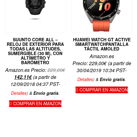
SUUNTO CORE ALL –
HUAWEI WATCH GT ACTIVE
RELOJ DE EXTERIOR PARA
SMARTWATCHPANTALLA
TODAS LAS ALTITUDES,
TÁCTIL AMOLED
SUMERGIBLE (30 M), CON
Amazon.es
ALTÍMETRO Y
BARÓMETRO
Precio:
229,00
€
(a partir de
El
Amazon.es Precio:
229,00
€
30/04/2019 10:34 PST-
El
precio
142,11
€
(a partir de
Detalles
)
&
Envío gratis
.
precio
original
12/09/2018 04:37 PST-
COMPRAR EN AMAZON
actual
era:
Detalles
)
&
Envío gratis
.
es:
229,00€.
COMPRAR EN AMAZON
142,11€.