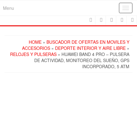
Skip
Menu
Toggl
to
navig
the
content
HOME
»
BUSCADOR DE OFERTAS EN MOVILES Y
ACCESORIOS
»
DEPORTE INTERIOR Y AIRE LIBRE
»
RELOJES Y PULSERAS
» HUAWEI BAND 4 PRO – PULSERA
DE ACTIVIDAD, MONITOREO DEL SUEÑO, GPS
INCORPORADO, 5 ATM